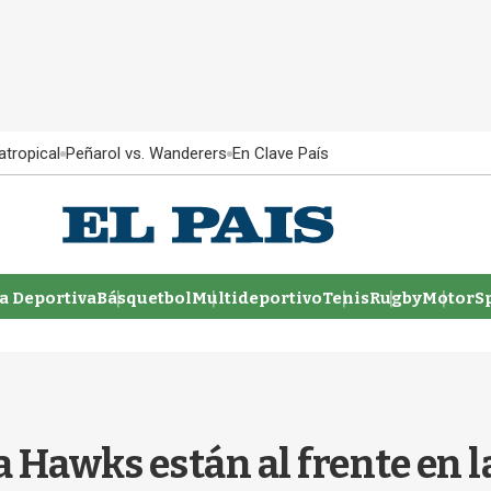
atropical
Peñarol vs. Wanderers
En Clave País
 Deportiva
Básquetbol
Multideportivo
Tenis
Rugby
MotorSp
 Hawks están al frente en la