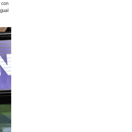
e con
igual