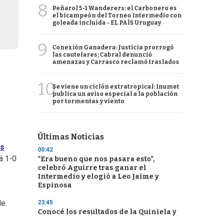
8
Peñarol 5-1 Wanderers: el Carbonero es
el bicampeón del Torneo Intermedio con
goleada incluida - EL PAÍS Uruguay
9
Conexión Ganadera: Justicia prorrogó
las cautelares; Cabral denunció
amenazas y Carrasco reclamó traslados
10
Se viene un ciclón extratropical: Inumet
publica un aviso especial a la población
por tormentas y viento
Últimas Noticias
s
00:42
á 1-0
"Era bueno que nos pasara esto",
celebró Aguirre tras ganar el
Intermedio y elogió a Leo Jaime y
Espinosa
de
23:45
Conocé los resultados de la Quiniela y