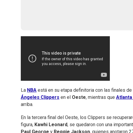
La
NBA
está en su etapa definitoria con las finales d
Ángeles Clippers
en el
Oeste
, mientras que
Atlant
arriba.
En la tercera final del Oeste, los Clippers se recupera
figura,
Kawhi Leonard
, se quedaron con una important
Paul George
y
Reggie Jackson
, quienes anotaron 2