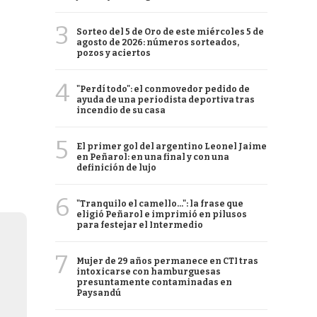
3
Sorteo del 5 de Oro de este miércoles 5 de
agosto de 2026: números sorteados,
pozos y aciertos
4
"Perdí todo": el conmovedor pedido de
ayuda de una periodista deportiva tras
incendio de su casa
5
El primer gol del argentino Leonel Jaime
en Peñarol: en una final y con una
definición de lujo
6
"Tranquilo el camello...": la frase que
eligió Peñarol e imprimió en pilusos
para festejar el Intermedio
7
Mujer de 29 años permanece en CTI tras
intoxicarse con hamburguesas
presuntamente contaminadas en
Paysandú