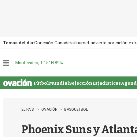
Temas del día:
Conexión Ganadera
Inumet advierte por ciclón extr
Montevideo, T 15° H 89%
M
e
n
u
Fútbol
Mundial
Selección
Estadisticas
Agenda
EL PAÍS
OVACIÓN
BASQUETBOL
Phoenix Suns y Atlanta