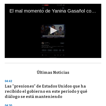
El mal momento de Yanina Gasañol con un hincha argentino en "Subrayado"
0
s
e
c
Últimas Noticias
o
n
04:42
d
Las "presiones" de Estados Unidos que ha
s
o
recibido el gobierno en este período y qué
f
diálogo se está manteniendo
3
3
s
04:30