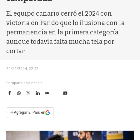
a
El equipo canario cerró el 2024 con
victoria en Pando que lo ilusiona con la
permanencia en la primera categoría,
aunque todavía falta mucha tela por
cortar.
20/12/2024, 22:42
Compartir esta noticia
F
W
T
L
E
a
h
w
i
m
c
a
i
n
a
e
t
t
k
i
+
Agregar El País en
b
s
t
e
l
o
A
e
d
o
p
r
I
k
p
n