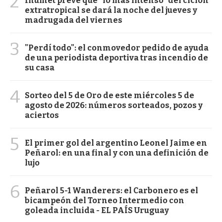
2
Inumet prevé que "lo más intenso" del ciclón
extratropical se dará la noche del jueves y
madrugada del viernes
3
"Perdí todo": el conmovedor pedido de ayuda
de una periodista deportiva tras incendio de
su casa
4
Sorteo del 5 de Oro de este miércoles 5 de
agosto de 2026: números sorteados, pozos y
aciertos
5
El primer gol del argentino Leonel Jaime en
Peñarol: en una final y con una definición de
lujo
6
Peñarol 5-1 Wanderers: el Carbonero es el
bicampeón del Torneo Intermedio con
goleada incluida - EL PAÍS Uruguay