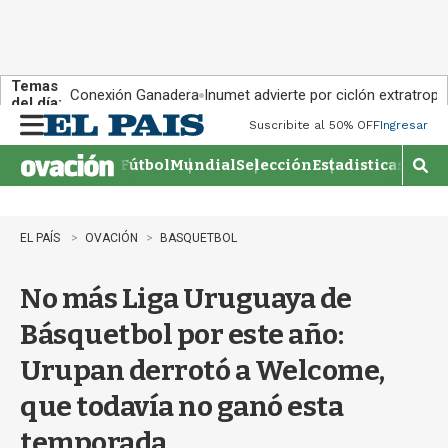
Temas
Conexión Ganadera
Inumet advierte por ciclón extratropi
del día:
Suscribite al 50% OFF
Ingresar
M
e
Fútbol
Mundial
Selección
Estadisticas
Agen
n
M
u
o
s
t
EL PAÍS
OVACIÓN
BASQUETBOL
r
a
No más Liga Uruguaya de
r
b
Básquetbol por este año:
�
s
Urupan derrotó a Welcome,
q
u
que todavía no ganó esta
e
d
temporada