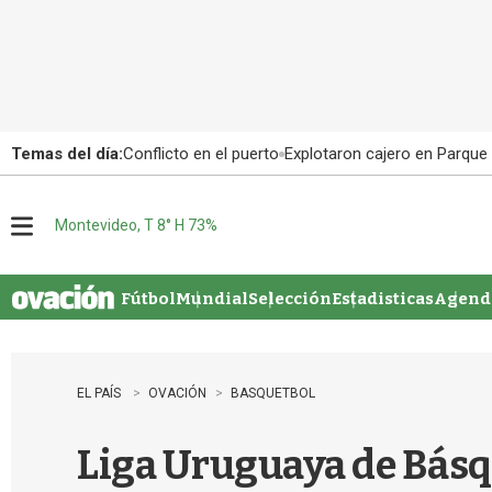
Temas del día:
Conflicto en el puerto
Explotaron cajero en Parque
Montevideo, T 8° H 73%
M
e
n
u
Fútbol
Mundial
Selección
Estadisticas
Agenda
EL PAÍS
OVACIÓN
BASQUETBOL
Liga Uruguaya de Básqu