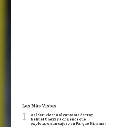
Las Más Vistas
1
Así detuvieron al cantante de trap
Nahuel One23 y a chilenos que
explotaron un cajero en Parque Miramar