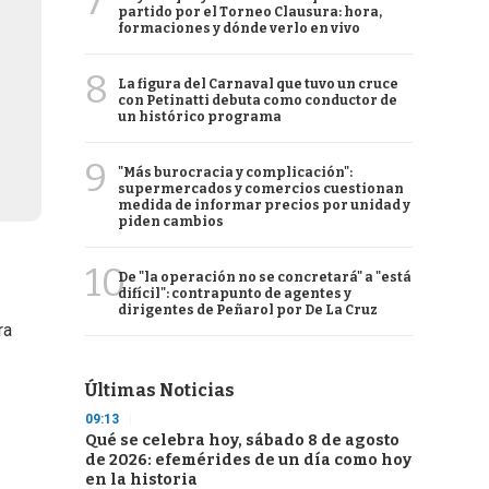
7
partido por el Torneo Clausura: hora,
formaciones y dónde verlo en vivo
8
La figura del Carnaval que tuvo un cruce
con Petinatti debuta como conductor de
un histórico programa
9
"Más burocracia y complicación":
supermercados y comercios cuestionan
medida de informar precios por unidad y
piden cambios
10
De "la operación no se concretará" a "está
difícil": contrapunto de agentes y
dirigentes de Peñarol por De La Cruz
ra
Últimas Noticias
09:13
Qué se celebra hoy, sábado 8 de agosto
de 2026: efemérides de un día como hoy
en la historia