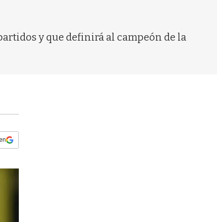
s
q
u
e
 partidos y que definirá al campeón de la
d
a
 en