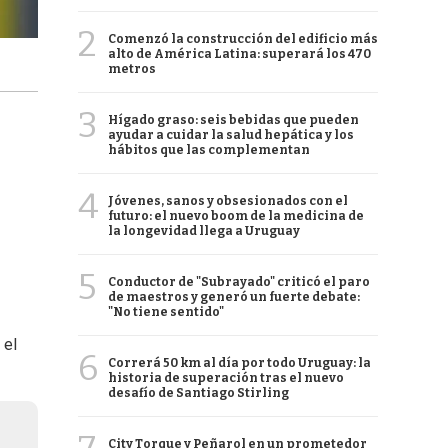
2
Comenzó la construcción del edificio más
alto de América Latina: superará los 470
metros
3
Hígado graso: seis bebidas que pueden
ayudar a cuidar la salud hepática y los
hábitos que las complementan
4
Jóvenes, sanos y obsesionados con el
futuro: el nuevo boom de la medicina de
la longevidad llega a Uruguay
5
Conductor de "Subrayado" criticó el paro
de maestros y generó un fuerte debate:
"No tiene sentido"
 el
6
Correrá 50 km al día por todo Uruguay: la
historia de superación tras el nuevo
desafío de Santiago Stirling
City Torque y Peñarol en un prometedor