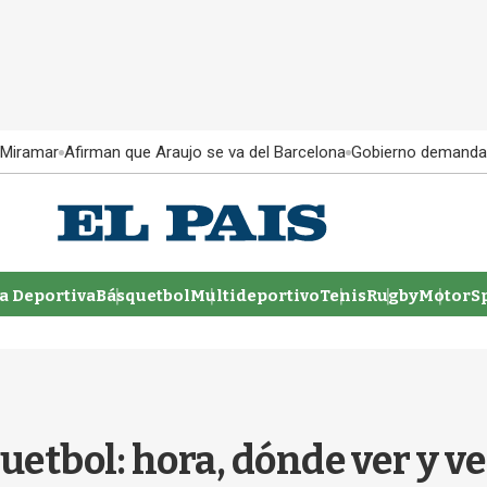
 Miramar
Afirman que Araujo se va del Barcelona
Gobierno demanda
 Deportiva
Básquetbol
Multideportivo
Tenis
Rugby
MotorSp
etbol: hora, dónde ver y ve