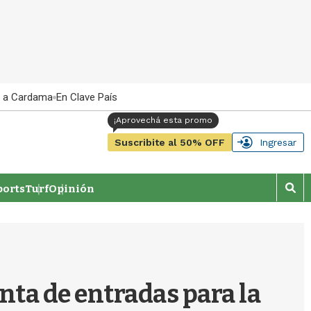
 a Cardama
En Clave País
Suscribite al 50% OFF
Ingresar
orts
Turf
Opinión
M
o
s
t
r
a
r
nta de entradas para la
b
�