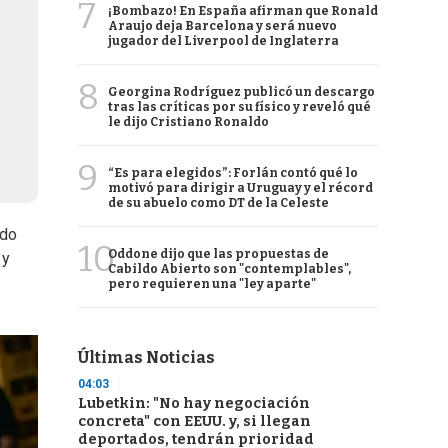
7
¡Bombazo! En España afirman que Ronald
Araujo deja Barcelona y será nuevo
jugador del Liverpool de Inglaterra
8
Georgina Rodríguez publicó un descargo
tras las críticas por su físico y reveló qué
le dijo Cristiano Ronaldo
9
“Es para elegidos”: Forlán contó qué lo
motivó para dirigir a Uruguay y el récord
de su abuelo como DT de la Celeste
ndo
10
Oddone dijo que las propuestas de
 y
Cabildo Abierto son "contemplables",
pero requieren una "ley aparte"
Últimas Noticias
04:03
Lubetkin: "No hay negociación
concreta" con EEUU. y, si llegan
deportados, tendrán prioridad