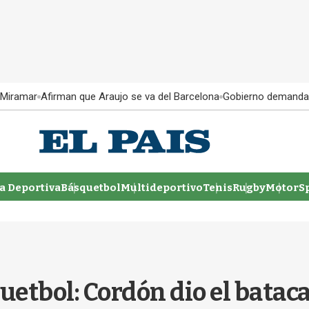
 Miramar
Afirman que Araujo se va del Barcelona
Gobierno demanda
 Deportiva
Básquetbol
Multideportivo
Tenis
Rugby
MotorSp
etbol: Cordón dio el batac