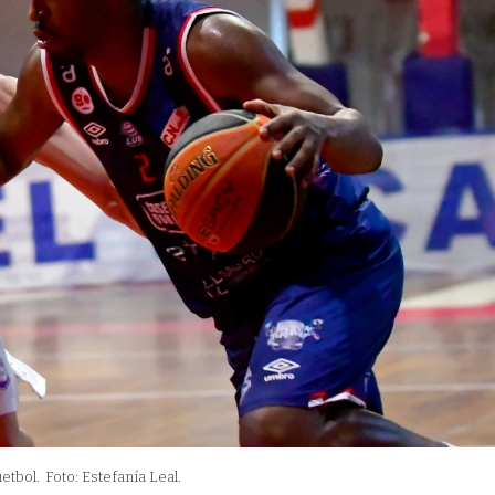
etbol.
Foto: Estefanía Leal.