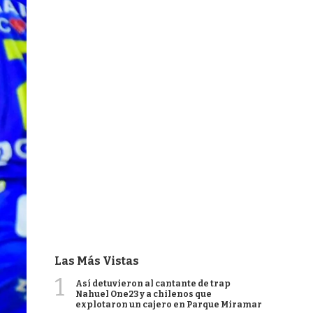
Las Más Vistas
1
Así detuvieron al cantante de trap
Nahuel One23 y a chilenos que
explotaron un cajero en Parque Miramar