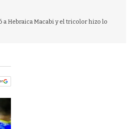
s
q
u
e
 a Hebraica Macabi y el tricolor hizo lo
d
a
 en