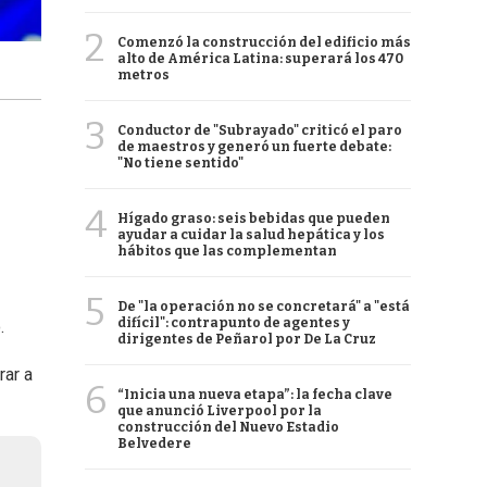
2
Comenzó la construcción del edificio más
alto de América Latina: superará los 470
metros
3
Conductor de "Subrayado" criticó el paro
de maestros y generó un fuerte debate:
"No tiene sentido"
4
Hígado graso: seis bebidas que pueden
ayudar a cuidar la salud hepática y los
hábitos que las complementan
5
De "la operación no se concretará" a "está
difícil": contrapunto de agentes y
.
dirigentes de Peñarol por De La Cruz
rar a
6
“Inicia una nueva etapa”: la fecha clave
que anunció Liverpool por la
construcción del Nuevo Estadio
Belvedere