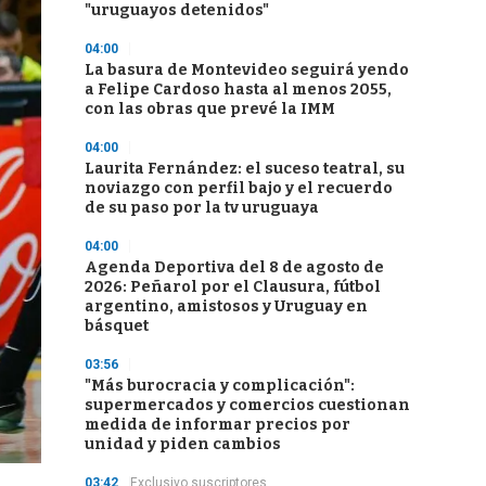
"uruguayos detenidos"
04:00
La basura de Montevideo seguirá yendo
a Felipe Cardoso hasta al menos 2055,
con las obras que prevé la IMM
04:00
Laurita Fernández: el suceso teatral, su
noviazgo con perfil bajo y el recuerdo
de su paso por la tv uruguaya
04:00
Agenda Deportiva del 8 de agosto de
2026: Peñarol por el Clausura, fútbol
argentino, amistosos y Uruguay en
básquet
03:56
"Más burocracia y complicación":
supermercados y comercios cuestionan
medida de informar precios por
unidad y piden cambios
03:42
Exclusivo suscriptores