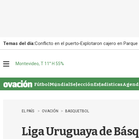
Temas del día:
Conflicto en el puerto
Explotaron cajero en Parque
Montevideo, T 11° H 55%
M
e
n
u
Fútbol
Mundial
Selección
Estadisticas
Agenda
EL PAÍS
OVACIÓN
BASQUETBOL
Liga Uruguaya de Básqu