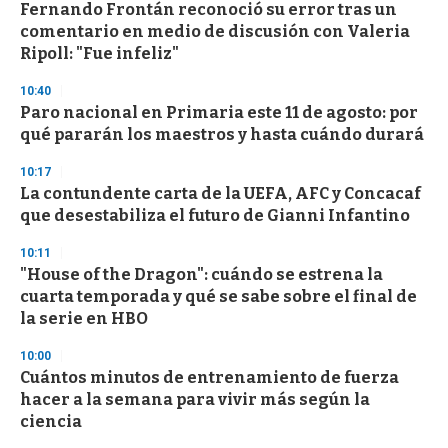
Fernando Frontán reconoció su error tras un
s
o
comentario en medio de discusión con Valeria
f
Ripoll: "Fue infeliz"
3
3
s
10:40
e
Paro nacional en Primaria este 11 de agosto: por
c
qué pararán los maestros y hasta cuándo durará
o
n
d
10:17
s
La contundente carta de la UEFA, AFC y Concacaf
que desestabiliza el futuro de Gianni Infantino
10:11
"House of the Dragon": cuándo se estrena la
cuarta temporada y qué se sabe sobre el final de
la serie en HBO
10:00
Cuántos minutos de entrenamiento de fuerza
hacer a la semana para vivir más según la
ciencia