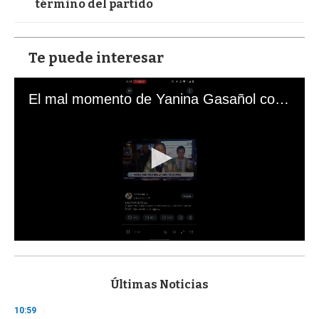
término del partido
Te puede interesar
El mal momento de Yanina Gasañol con un hincha argentino en "Subrayado"
0
s
e
c
Últimas Noticias
o
n
10:59
d