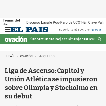
Temas del
Discurso Lacalle Pou
Paro de UCOT
En Clave País
día:
Suscribite al 50% OFF
Ingresar
M
e
Fútbol
Mundial
Selección
Estadisticas
Agen
n
M
u
o
s
t
EL PAÍS
OVACIÓN
BASQUETBOL
r
a
Liga de Ascenso: Capitol y
r
b
Unión Atlética se impusieron
�
s
sobre Olimpia y Stockolmo en
q
u
su debut
e
d