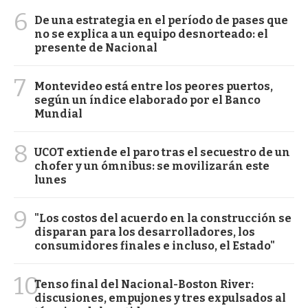
6
De una estrategia en el período de pases que
no se explica a un equipo desnorteado: el
presente de Nacional
7
Montevideo está entre los peores puertos,
según un índice elaborado por el Banco
Mundial
8
UCOT extiende el paro tras el secuestro de un
chofer y un ómnibus: se movilizarán este
lunes
9
"Los costos del acuerdo en la construcción se
disparan para los desarrolladores, los
consumidores finales e incluso, el Estado"
10
Tenso final del Nacional-Boston River:
discusiones, empujones y tres expulsados al