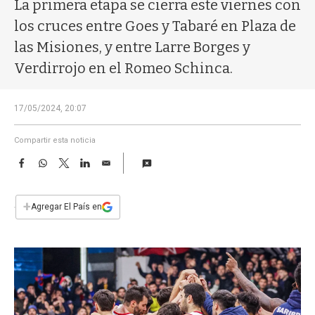
a
La primera etapa se cierra este viernes con
los cruces entre Goes y Tabaré en Plaza de
las Misiones, y entre Larre Borges y
Verdirrojo en el Romeo Schinca.
17/05/2024, 20:07
Compartir esta noticia
F
W
T
L
E
a
h
w
i
m
c
a
i
n
a
e
t
t
k
i
+
Agregar El País en
b
s
t
e
l
o
A
e
d
o
p
r
I
k
p
n