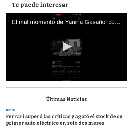
Te puede interesar
El mal momento de Yanina Gasañol con un hincha argentino en "Subrayado"
0
s
e
c
Últimas Noticias
o
n
03:10
d
Ferrari superó las críticas y agotó el stock de su
s
o
primer auto eléctrico en solo dos meses
f
3