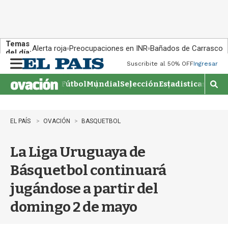
Temas
Alerta roja
Preocupaciones en INR
Bañados de Carrasco
del día:
Suscribite al 50% OFF
Ingresar
M
e
Fútbol
Mundial
Selección
Estadisticas
Agen
n
M
u
o
s
t
EL PAÍS
OVACIÓN
BASQUETBOL
r
a
La Liga Uruguaya de
r
b
Básquetbol continuará
�
s
jugándose a partir del
q
u
domingo 2 de mayo
e
d