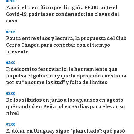
03:05
3
s
Fauci, el científico que dirigió a EE.UU. ante el
e
Covid-19, podría ser condenado: las claves del
c
caso
o
n
d
03:05
s
Pausa entre vinos y lectura, la propuesta del Club
Cerro Chapeu para conectar con el tiempo
presente
03:00
Fideicomiso ferroviario: la herramienta que
impulsa el gobierno y que la oposición cuestiona
por su “enorme laxitud” y falta de límites
03:00
De los silbidos en junio a los aplausos en agosto:
qué cambió en Peñarol en 35 días para elevar su
nivel
03:00
El dólar en Uruguay sigue "planchado": qué pasó