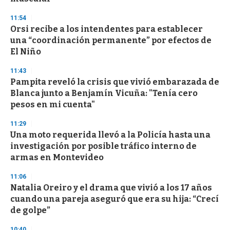
d
s
11:54
Orsi recibe a los intendentes para establecer
una “coordinación permanente” por efectos de
El Niño
11:43
Pampita reveló la crisis que vivió embarazada de
Blanca junto a Benjamín Vicuña: "Tenía cero
pesos en mi cuenta"
11:29
Una moto requerida llevó a la Policía hasta una
investigación por posible tráfico interno de
armas en Montevideo
11:06
Natalia Oreiro y el drama que vivió a los 17 años
cuando una pareja aseguró que era su hija: “Crecí
de golpe”
10:40