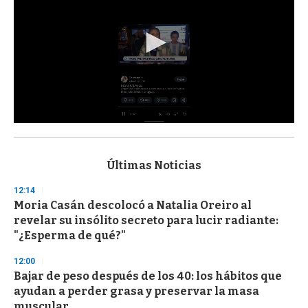
0
s
e
c
Últimas Noticias
o
n
12:14
d
Moria Casán descolocó a Natalia Oreiro al
s
o
revelar su insólito secreto para lucir radiante:
f
"¿Esperma de qué?"
3
3
s
12:00
e
Bajar de peso después de los 40: los hábitos que
c
ayudan a perder grasa y preservar la masa
o
n
muscular