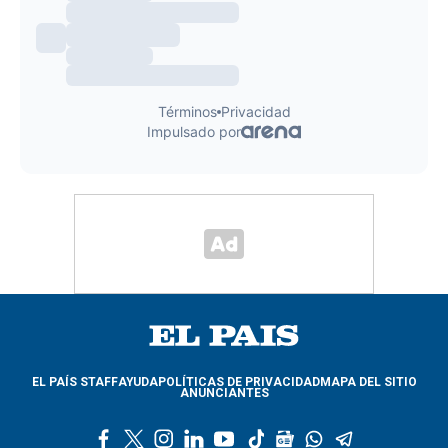
EL PAÍS STAFF
AYUDA
POLÍTICAS DE PRIVACIDAD
MAPA DEL SITIO
ANUNCIANTES
f
t
i
l
y
t
g
w
t