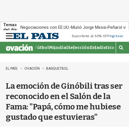
Temas
Negociaciones con EE.UU.
Murió Jorge Messi
Peñarol vs
del día:
Suscribite al 50% OFF
Ingresar
M
e
Fútbol
Mundial
Selección
Estadisticas
Agen
n
M
u
o
s
t
EL PAÍS
OVACIÓN
BASQUETBOL
r
a
La emoción de Ginóbili tras ser
r
b
reconocido en el Salón de la
�
s
Fama: "Papá, cómo me hubiese
q
u
gustado que estuvieras"
e
d