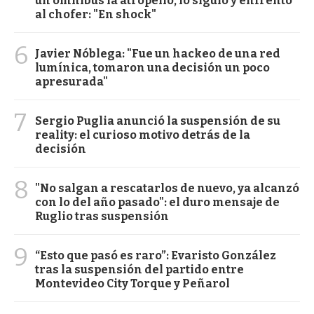
un ómnibus la atropelló, lo siguió y enfrentó
al chofer: "En shock"
6
Javier Nóblega: "Fue un hackeo de una red
lumínica, tomaron una decisión un poco
apresurada"
7
Sergio Puglia anunció la suspensión de su
reality: el curioso motivo detrás de la
decisión
8
"No salgan a rescatarlos de nuevo, ya alcanzó
con lo del año pasado": el duro mensaje de
Ruglio tras suspensión
9
“Esto que pasó es raro”: Evaristo González
tras la suspensión del partido entre
Montevideo City Torque y Peñarol