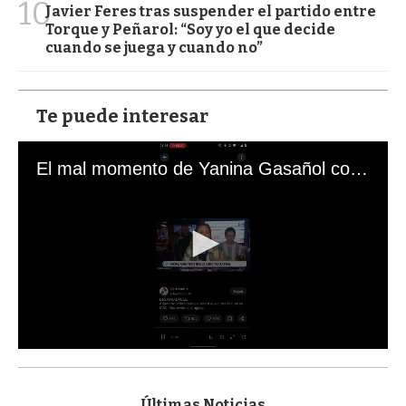
10
Javier Feres tras suspender el partido entre
Torque y Peñarol: “Soy yo el que decide
cuando se juega y cuando no”
Te puede interesar
El mal momento de Yanina Gasañol con un hincha argentino en "Subrayado"
0
s
e
c
Últimas Noticias