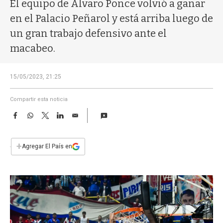
a
El equipo de Álvaro Ponce volvió a ganar
en el Palacio Peñarol y está arriba luego de
un gran trabajo defensivo ante el
macabeo.
15/05/2023, 21:25
Compartir esta noticia
F
W
T
L
E
a
h
w
i
m
c
a
i
n
a
e
t
t
k
i
+
Agregar El País en
b
s
t
e
l
o
A
e
d
o
p
r
I
k
p
n