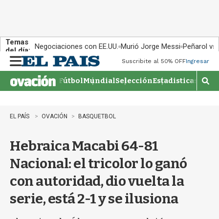
Temas
Negociaciones con EE.UU.
Murió Jorge Messi
Peñarol vs
del día:
Suscribite al 50% OFF
Ingresar
M
e
Fútbol
Mundial
Selección
Estadisticas
Agen
n
M
u
o
s
t
EL PAÍS
OVACIÓN
BASQUETBOL
r
a
Hebraica Macabi 64-81
r
b
Nacional: el tricolor lo ganó
�
s
con autoridad, dio vuelta la
q
u
serie, está 2-1 y se ilusiona
e
d