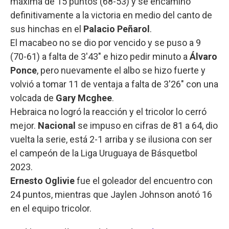
máxima de 15 puntos (68-53) y se encaminó
definitivamente a la victoria en medio del canto de
sus hinchas en el
Palacio Peñarol
.
El macabeo no se dio por vencido y se puso a 9
(70-61) a falta de 3'43" e hizo pedir minuto a
Álvaro
Ponce
, pero nuevamente el albo se hizo fuerte y
volvió a tomar 11 de ventaja a falta de 3'26" con una
volcada de
Gary Mcghee
.
Hebraica no logró la reacción y el tricolor lo cerró
mejor.
Nacional
se impuso en cifras de 81 a 64, dio
vuelta la serie, está 2-1 arriba y se ilusiona con ser
el campeón de la Liga Uruguaya de Básquetbol
2023.
Ernesto Oglivie
fue el goleador del encuentro con
24 puntos, mientras que Jaylen Johnson anotó 16
en el equipo tricolor.