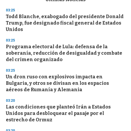
o
n
03:25
d
Todd Blanche, exabogado del presidente Donald
s
o
Trump, fue designado fiscal general de Estados
f
Unidos
3
3
s
03:25
e
Programa electoral de Lula: defensa de la
c
soberanía, reducción de desigualdad y combate
o
n
del crimen organizado
d
s
03:25
Un dron ruso con explosivos impacta en
Bulgaria, y otros se divisan en los espacios
aéreos de Rumanía y Alemania
03:20
Las condiciones que planteó Irán a Estados
Unidos para desbloquear el pasaje por el
estrecho de Ormuz
03:20