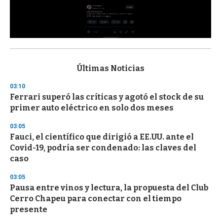
0
s
e
c
Últimas Noticias
o
n
03:10
d
Ferrari superó las críticas y agotó el stock de su
s
o
primer auto eléctrico en solo dos meses
f
3
03:05
3
s
Fauci, el científico que dirigió a EE.UU. ante el
e
Covid-19, podría ser condenado: las claves del
c
caso
o
n
d
03:05
s
Pausa entre vinos y lectura, la propuesta del Club
Cerro Chapeu para conectar con el tiempo
presente