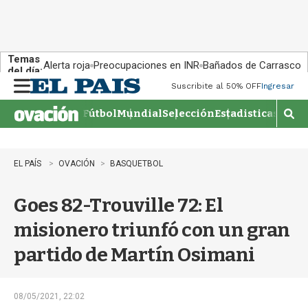
Temas
Alerta roja
Preocupaciones en INR
Bañados de Carrasco
del día:
Suscribite al 50% OFF
Ingresar
M
e
Fútbol
Mundial
Selección
Estadisticas
Agen
n
M
u
o
s
t
EL PAÍS
OVACIÓN
BASQUETBOL
r
a
Goes 82-Trouville 72: El
r
b
misionero triunfó con un gran
�
s
partido de Martín Osimani
q
u
e
d
08/05/2021, 22:02