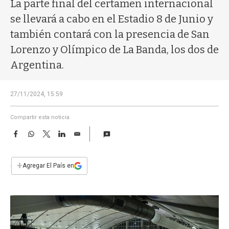
a
La parte final del certamen internacional
se llevará a cabo en el Estadio 8 de Junio y
también contará con la presencia de San
Lorenzo y Olímpico de La Banda, los dos de
Argentina.
27/11/2024, 15:59
Compartir esta noticia
F
W
T
L
E
a
h
w
i
m
c
a
i
n
a
e
t
t
k
i
+
Agregar El País en
b
s
t
e
l
o
A
e
d
o
p
r
I
k
p
n