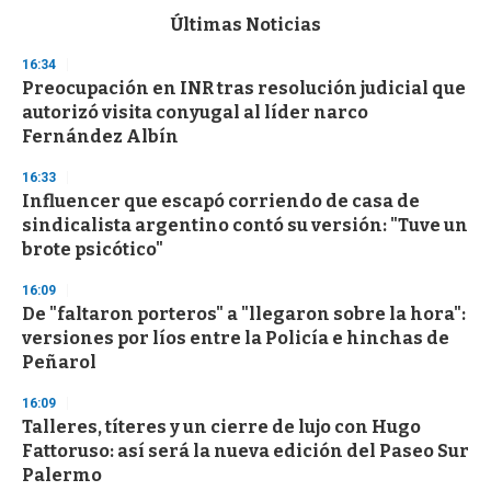
c
Últimas Noticias
o
n
16:34
d
Preocupación en INR tras resolución judicial que
s
o
autorizó visita conyugal al líder narco
f
Fernández Albín
3
3
s
16:33
e
Influencer que escapó corriendo de casa de
c
sindicalista argentino contó su versión: "Tuve un
o
n
brote psicótico"
d
s
16:09
De "faltaron porteros" a "llegaron sobre la hora":
versiones por líos entre la Policía e hinchas de
Peñarol
16:09
Talleres, títeres y un cierre de lujo con Hugo
Fattoruso: así será la nueva edición del Paseo Sur
Palermo