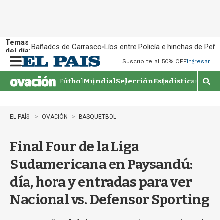
Temas
Bañados de Carrasco
Líos entre Policía e hinchas de Peña
del día:
Suscribite al 50% OFF
Ingresar
M
e
Fútbol
Mundial
Selección
Estadisticas
Agen
n
M
u
o
s
t
EL PAÍS
OVACIÓN
BASQUETBOL
r
a
Final Four de la Liga
r
b
Sudamericana en Paysandú:
�
s
día, hora y entradas para ver
q
u
Nacional vs. Defensor Sporting
e
d