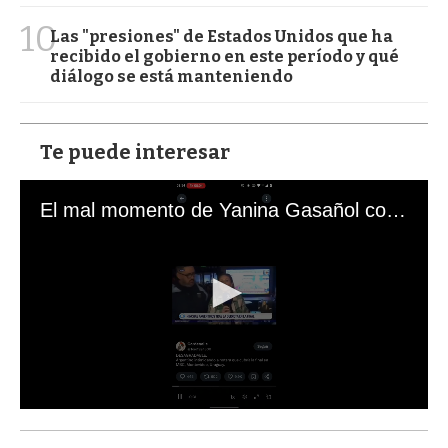
10
Las "presiones" de Estados Unidos que ha
recibido el gobierno en este período y qué
diálogo se está manteniendo
Te puede interesar
El mal momento de Yanina Gasañol con un hincha argentino en "Subrayado"
0
s
e