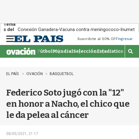
Tema
s del
Conexión Ganadera
Vacuna contra meningococo
Inumet ad
día:
Suscribite al 50% OFF
Ingresar
M
e
Fútbol
Mundial
Selección
Estadisticas
Agen
n
M
u
o
s
t
EL PAÍS
OVACIÓN
BASQUETBOL
r
a
Federico Soto jugó con la "12"
r
b
en honor a Nacho, el chico que
�
s
le da pelea al cáncer
q
u
e
d
08/05/2021, 21:17