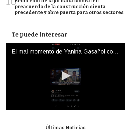
10
Reducción de la jornada laboral en
preacuerdo de la construcción sienta
precedente y abre puerta para otros sectores
Te puede interesar
El mal momento de Yanina Gasañol con un hincha argentino en "Subrayado"
0
s
e
c
Últimas Noticias
o