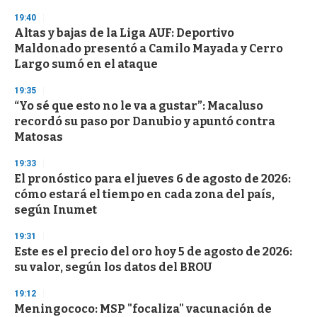
n
19:40
d
Altas y bajas de la Liga AUF: Deportivo
s
o
Maldonado presentó a Camilo Mayada y Cerro
f
Largo sumó en el ataque
3
3
s
19:35
e
“Yo sé que esto no le va a gustar”: Macaluso
c
recordó su paso por Danubio y apuntó contra
o
n
Matosas
d
s
19:33
El pronóstico para el jueves 6 de agosto de 2026:
cómo estará el tiempo en cada zona del país,
según Inumet
19:31
Este es el precio del oro hoy 5 de agosto de 2026:
su valor, según los datos del BROU
19:12
Meningococo: MSP "focaliza" vacunación de