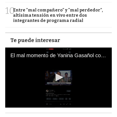
10
Entre "mal compañero" y "mal perdedor",
altísima tensión en vivo entre dos
integrantes de programa radial
Te puede interesar
El mal momento de Yanina Gasañol con un hincha argentino en "Subrayado"
0
s