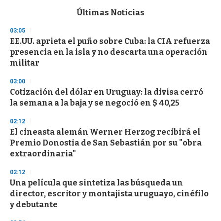
e
c
Últimas Noticias
o
n
03:05
d
EE.UU. aprieta el puño sobre Cuba: la CIA refuerza
s
o
presencia en la isla y no descarta una operación
f
militar
3
3
s
03:00
e
Cotización del dólar en Uruguay: la divisa cerró
c
la semana a la baja y se negoció en $ 40,25
o
n
d
02:12
s
El cineasta alemán Werner Herzog recibirá el
Premio Donostia de San Sebastián por su "obra
extraordinaria"
02:12
Una película que sintetiza las búsqueda un
director, escritor y montajista uruguayo, cinéfilo
y debutante