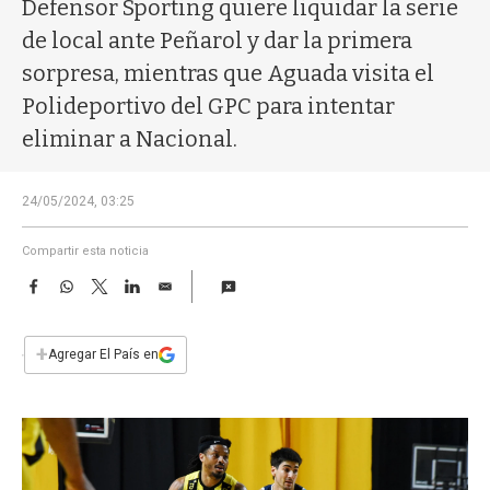
a
Defensor Sporting quiere liquidar la serie
de local ante Peñarol y dar la primera
sorpresa, mientras que Aguada visita el
Polideportivo del GPC para intentar
eliminar a Nacional.
24/05/2024, 03:25
Compartir esta noticia
F
W
T
L
E
a
h
w
i
m
c
a
i
n
a
e
t
t
k
i
+
Agregar El País en
b
s
t
e
l
o
A
e
d
o
p
r
I
k
p
n