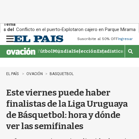
Tema
s del
Conflicto en el puerto
Explotaron cajero en Parque Miramar
día:
Suscribite al 50% OFF
Ingresar
M
e
Fútbol
Mundial
Selección
Estadisticas
Agen
n
M
u
o
s
t
EL PAÍS
OVACIÓN
BASQUETBOL
r
a
Este viernes puede haber
r
b
finalistas de la Liga Uruguaya
�
s
de Básquetbol: hora y dónde
q
u
ver las semifinales
e
d