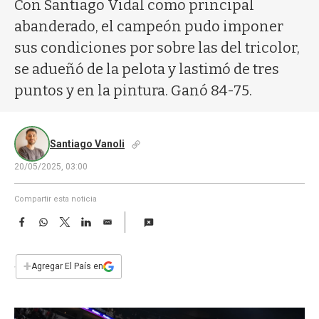
a
Con Santiago Vidal como principal
abanderado, el campeón pudo imponer
sus condiciones por sobre las del tricolor,
se adueñó de la pelota y lastimó de tres
puntos y en la pintura. Ganó 84-75.
Santiago Vanoli
20/05/2025, 03:00
Compartir esta noticia
F
W
T
L
E
a
h
w
i
m
c
a
i
n
a
e
t
t
k
i
+
Agregar El País en
b
s
t
e
l
o
A
e
d
o
p
r
I
k
p
n