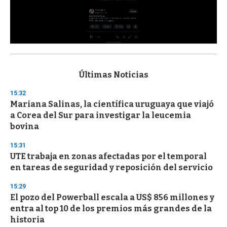
0
s
e
c
Últimas Noticias
o
n
15:32
d
Mariana Salinas, la científica uruguaya que viajó
s
o
a Corea del Sur para investigar la leucemia
f
bovina
3
3
s
15:31
e
UTE trabaja en zonas afectadas por el temporal
c
en tareas de seguridad y reposición del servicio
o
n
d
15:29
s
El pozo del Powerball escala a US$ 856 millones y
entra al top 10 de los premios más grandes de la
historia