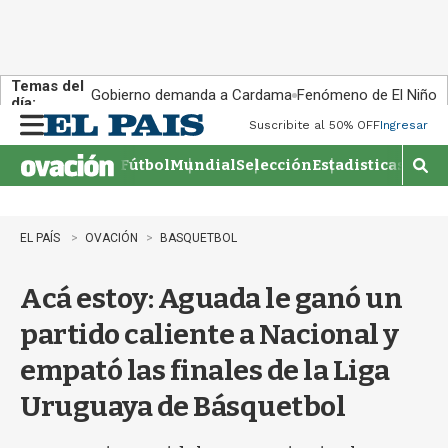
Temas del
Gobierno demanda a Cardama
Fenómeno de El Niño
día:
Suscribite al 50% OFF
Ingresar
M
e
Fútbol
Mundial
Selección
Estadisticas
Agen
n
M
u
o
s
t
EL PAÍS
OVACIÓN
BASQUETBOL
r
a
Acá estoy: Aguada le ganó un
r
b
partido caliente a Nacional y
�
s
empató las finales de la Liga
q
u
Uruguaya de Básquetbol
e
d