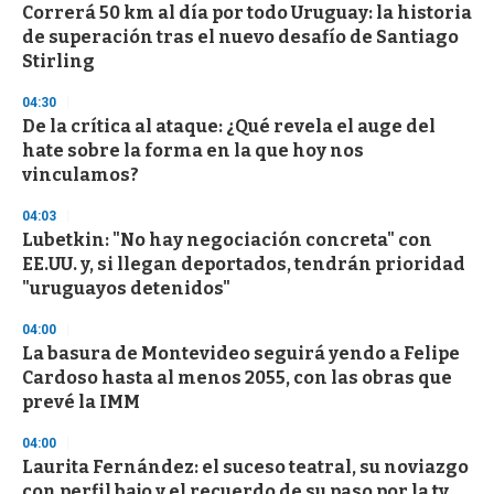
e
Correrá 50 km al día por todo Uruguay: la historia
c
de superación tras el nuevo desafío de Santiago
o
n
Stirling
d
s
04:30
De la crítica al ataque: ¿Qué revela el auge del
hate sobre la forma en la que hoy nos
vinculamos?
04:03
Lubetkin: "No hay negociación concreta" con
EE.UU. y, si llegan deportados, tendrán prioridad
"uruguayos detenidos"
04:00
La basura de Montevideo seguirá yendo a Felipe
Cardoso hasta al menos 2055, con las obras que
prevé la IMM
04:00
Laurita Fernández: el suceso teatral, su noviazgo
con perfil bajo y el recuerdo de su paso por la tv