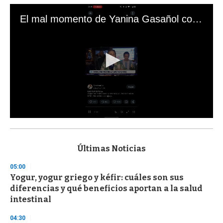
El mal momento de Yanina Gasañol con un hincha argentino en "Subrayado"
0
s
e
c
Últimas Noticias
o
n
05:00
d
Yogur, yogur griego y kéfir: cuáles son sus
s
o
diferencias y qué beneficios aportan a la salud
f
intestinal
3
3
s
04:30