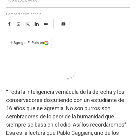
14/05/2023, 04:00
a
Compartir esta noticia
F
W
T
L
E
a
h
w
i
m
c
a
i
n
a
e
t
t
k
i
+
Agregar El País en
b
s
t
e
l
o
A
e
d
o
p
r
I
k
p
n
“Toda la inteligencia vernácula de la derecha y los
conservadores discutiendo con un estudiante de
16 años que se agremia. No son burros son
sembradores de lo peor de la humanidad que
siempre se basa en el odio. Así los recordaremos”.
Esa es la lectura que Pablo Caggiani, uno de los