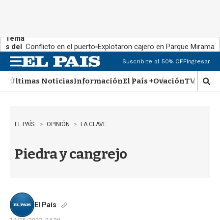
Tema
s del
Conflicto en el puerto
Explotaron cajero en Parque Miramar
día:
Suscribite al 50% OFF
Ingresar
M
e
Últimas Noticias
Información
El País +
Ovación
TV Show
n
M
u
o
s
t
r
EL PAÍS
OPINIÓN
LA CLAVE
a
r
Piedra y cangrejo
b
�
s
q
u
e
El País
d