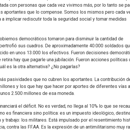
tada con personas que cada vez vivimos más, por lo tanto se p
evos aportantes que lo compense. Somos los mismos pero cada v
 a implicar rediscutir toda la seguridad social y tomar medidas
 gobiernos democráticos tomaron para disminuir la cantidad de
 hipertrofió sus cuadros. De aproximadamente 40.000 soldados q
educido en unos 13.000 los efectivos. Fueron decisiones democrát
retira hay que pagarle una jubilación. Fueron acciones políticas
uál es la otra alternativa? ¿No pagarlas?
más pasividades que no cubren los aportantes. La contribución d
llones y los que hay que hacer por aportes de diferentes vías a
de unos 2.500 millones de esa moneda.
nciará el déficit. No es verdad, no llega al 10% lo que se recau
o es financiera sino política: es un impuesto ideológico, destin
y trabajo: los militares. Está impulsado por el resentimiento his
a, contra las FF.AA. Es la expresión de un antimilitarismo muy ra