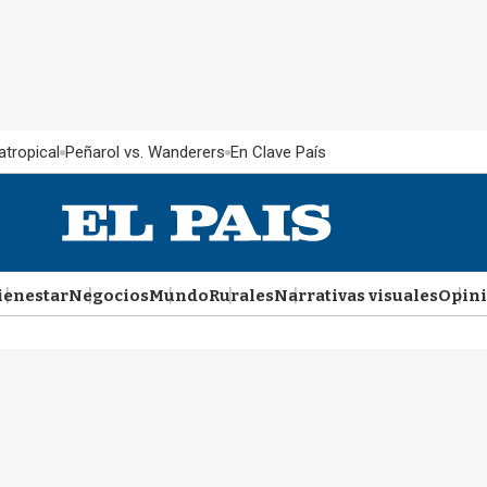
atropical
Peñarol vs. Wanderers
En Clave País
ienestar
Negocios
Mundo
Rurales
Narrativas visuales
Opin