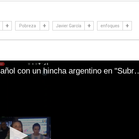
Pobreza
Javier García
enfoques
El mal momento de Yanina Gasañol con un hin