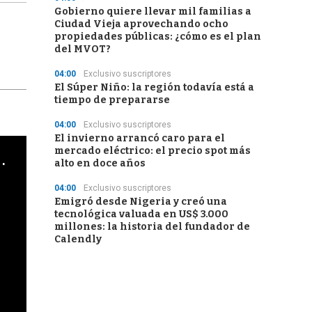
Gobierno quiere llevar mil familias a
Ciudad Vieja aprovechando ocho
propiedades públicas: ¿cómo es el plan
del MVOT?
04:00
Exclusivo suscriptores
El Súper Niño: la región todavía está a
tiempo de prepararse
04:00
Exclusivo suscriptores
El invierno arrancó caro para el
mercado eléctrico: el precio spot más
cha argentino en "Subrayado"
alto en doce años
04:00
Exclusivo suscriptores
Emigró desde Nigeria y creó una
tecnológica valuada en US$ 3.000
millones: la historia del fundador de
Calendly