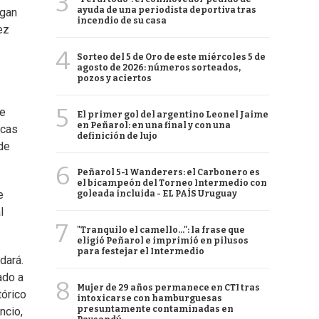
3
ayuda de una periodista deportiva tras
agan
incendio de su casa
ez
4
Sorteo del 5 de Oro de este miércoles 5 de
agosto de 2026: números sorteados,
pozos y aciertos
5
ue
El primer gol del argentino Leonel Jaime
en Peñarol: en una final y con una
icas
definición de lujo
 de
6
Peñarol 5-1 Wanderers: el Carbonero es
el bicampeón del Torneo Intermedio con
e
goleada incluida - EL PAÍS Uruguay
l
7
"Tranquilo el camello...": la frase que
eligió Peñarol e imprimió en pilusos
para festejar el Intermedio
dará.
ado a
8
Mujer de 29 años permanece en CTI tras
tórico
intoxicarse con hamburguesas
presuntamente contaminadas en
ncio,