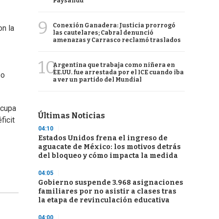
Paysandú
9
Conexión Ganadera: Justicia prorrogó
on la
las cautelares; Cabral denunció
amenazas y Carrasco reclamó traslados
10
Argentina que trabaja como niñera en
EE.UU. fue arrestada por el ICE cuando iba
 o
a ver un partido del Mundial
ocupa
Últimas Noticias
ficit
04:10
Estados Unidos frena el ingreso de
aguacate de México: los motivos detrás
del bloqueo y cómo impacta la medida
04:05
Gobierno suspende 3.968 asignaciones
familiares por no asistir a clases tras
la etapa de revinculación educativa
04:00