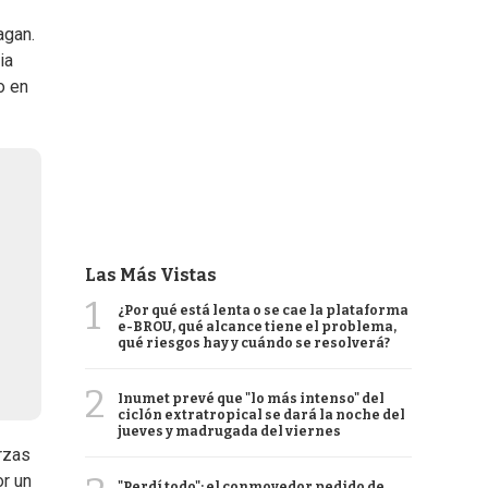
agan.
ia
o en
Las Más Vistas
1
¿Por qué está lenta o se cae la plataforma
e-BROU, qué alcance tiene el problema,
qué riesgos hay y cuándo se resolverá?
2
Inumet prevé que "lo más intenso" del
ciclón extratropical se dará la noche del
jueves y madrugada del viernes
erzas
or un
"Perdí todo": el conmovedor pedido de