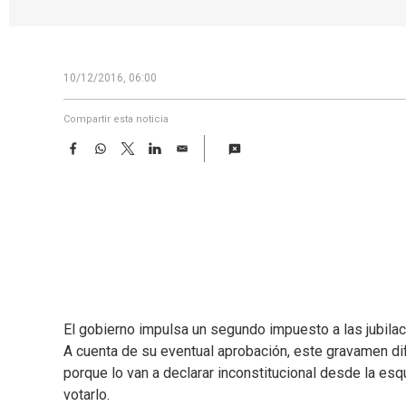
10/12/2016, 06:00
Compartir esta noticia
F
W
T
L
E
a
h
w
i
m
c
a
i
n
a
e
t
t
k
i
b
s
t
e
l
o
A
e
d
o
p
r
I
k
p
n
El gobierno impulsa un segundo impuesto a las jubilac
A cuenta de su eventual aprobación, este gravamen dif
porque lo van a declarar inconstitucional desde la es
votarlo.