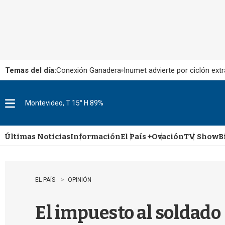
Temas del día:
Conexión Ganadera
Inumet advierte por ciclón extr
Montevideo, T 15° H 89%
M
e
n
u
Últimas Noticias
Información
El País +
Ovación
TV Show
B
EL PAÍS
OPINIÓN
El impuesto al soldado