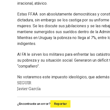
irracional, atávico.
Estas FF.AA. son absolutamente democráticas y consti
dictadura, sin embargo se los castiga por su uniform
mujeres. Se les discute sus jubilaciones y se las reb
mantiene sumergidos sus sueldos dentro de la Administr
Mientras en Uruguay la pobreza no llega al 7%, entre
indigentes.
Al FA le sirven los militares para enfrentar las catást
su pobreza y su situación social. Generaron un défici
“compañero”.
No votaremos este impuesto ideológico, que además ti
SEGUIR
Javier García
¿Encontraste un error?
Reportar