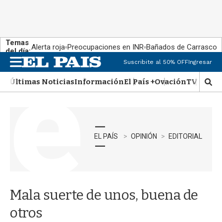
Temas
Alerta roja
Preocupaciones en INR
Bañados de Carrasco
del día:
Suscribite al 50% OFF
Ingresar
M
e
Últimas Noticias
Información
El País +
Ovación
TV Show
n
M
u
o
s
t
r
a
EL PAÍS
OPINIÓN
EDITORIAL
r
b
�
s
q
Mala suerte de unos, buena de
u
e
otros
d