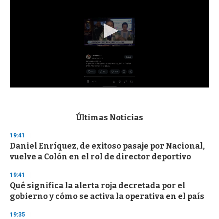
0
s
e
c
Últimas Noticias
o
n
19:41
d
Daniel Enríquez, de exitoso pasaje por Nacional,
s
o
vuelve a Colón en el rol de director deportivo
f
3
19:41
3
s
Qué significa la alerta roja decretada por el
e
gobierno y cómo se activa la operativa en el país
c
o
19:35
n