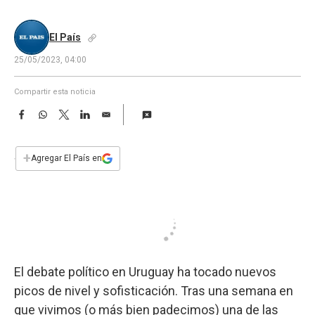
a
El País
25/05/2023, 04:00
Compartir esta noticia
F
W
T
L
E
a
h
w
i
m
c
a
i
n
a
e
t
t
k
i
+
Agregar El País en
b
s
t
e
l
o
A
e
d
o
p
r
I
k
p
n
El debate político en Uruguay ha tocado nuevos
picos de nivel y sofisticación. Tras una semana en
que vivimos (o más bien padecimos) una de las