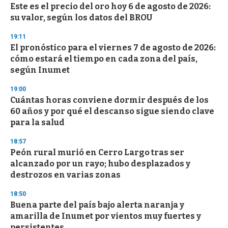
d
Este es el precio del oro hoy 6 de agosto de 2026:
s
su valor, según los datos del BROU
19:11
El pronóstico para el viernes 7 de agosto de 2026:
cómo estará el tiempo en cada zona del país,
según Inumet
19:00
Cuántas horas conviene dormir después de los
60 años y por qué el descanso sigue siendo clave
para la salud
18:57
Peón rural murió en Cerro Largo tras ser
alcanzado por un rayo; hubo desplazados y
destrozos en varias zonas
18:50
Buena parte del país bajo alerta naranja y
amarilla de Inumet por vientos muy fuertes y
persistentes