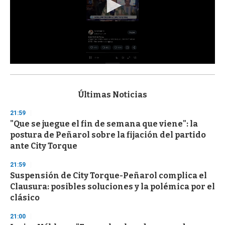
0
s
e
c
Últimas Noticias
o
n
21:59
d
"Que se juegue el fin de semana que viene": la
s
o
postura de Peñarol sobre la fijación del partido
f
ante City Torque
3
3
s
21:59
e
Suspensión de City Torque-Peñarol complica el
c
Clausura: posibles soluciones y la polémica por el
o
n
clásico
d
s
21:00