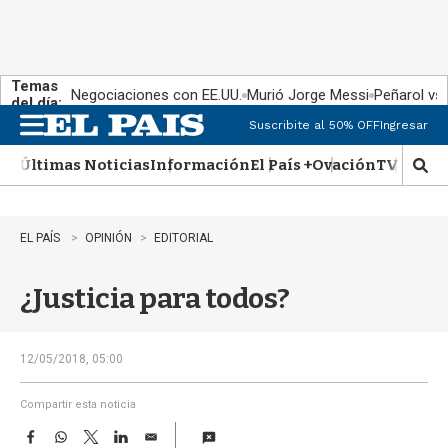
Temas
Negociaciones con EE.UU.
Murió Jorge Messi
Peñarol vs
del día:
Suscribite al 50% OFF
Ingresar
M
e
Últimas Noticias
Información
El País +
Ovación
TV Show
n
M
u
o
s
t
EL PAÍS
OPINIÓN
EDITORIAL
r
a
¿Justicia para todos?
r
b
�
s
12/05/2018, 05:00
q
u
Compartir esta noticia
e
F
W
T
L
E
d