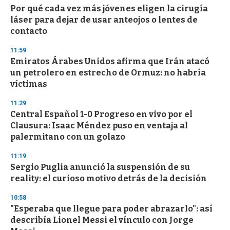
s
Por qué cada vez más jóvenes eligen la cirugía
láser para dejar de usar anteojos o lentes de
contacto
11:59
Emiratos Árabes Unidos afirma que Irán atacó
un petrolero en estrecho de Ormuz: no habría
víctimas
11:29
Central Español 1-0 Progreso en vivo por el
Clausura: Isaac Méndez puso en ventaja al
palermitano con un golazo
11:19
Sergio Puglia anunció la suspensión de su
reality: el curioso motivo detrás de la decisión
10:58
"Esperaba que llegue para poder abrazarlo": así
describía Lionel Messi el vínculo con Jorge