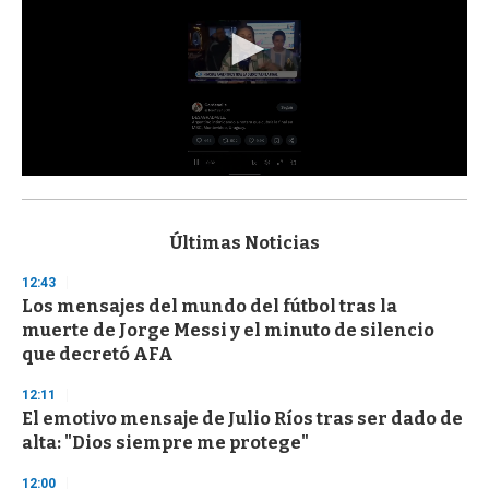
0
s
e
c
Últimas Noticias
o
n
12:43
d
Los mensajes del mundo del fútbol tras la
s
o
muerte de Jorge Messi y el minuto de silencio
f
que decretó AFA
3
3
s
12:11
e
El emotivo mensaje de Julio Ríos tras ser dado de
c
alta: "Dios siempre me protege"
o
n
d
12:00