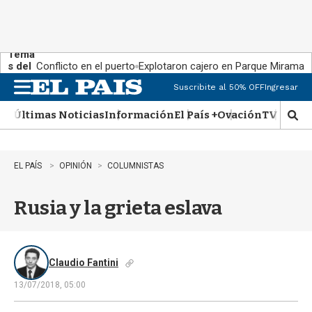
Tema
s del
Conflicto en el puerto
Explotaron cajero en Parque Miramar
día:
Suscribite al 50% OFF
Ingresar
M
e
Últimas Noticias
Información
El País +
Ovación
TV Show
n
M
u
o
s
t
EL PAÍS
OPINIÓN
COLUMNISTAS
r
a
Rusia y la grieta eslava
r
b
�
s
q
Claudio Fantini
u
13/07/2018, 05:00
e
d