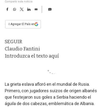
a
Compartir esta noticia
F
W
T
L
E
a
h
w
i
m
c
a
i
n
a
e
t
t
k
i
+
Agregar El País en
b
s
t
e
l
o
A
e
d
o
p
r
I
SEGUIR
k
p
n
Claudio Fantini
Introduzca el texto aquí
La grieta eslava afloró en el mundial de Rusia.
Primero, con jugadores suizos de origen albanés
que festejaron sus goles a Serbia haciendo el
águila de dos cabezas, emblemática de Albania.