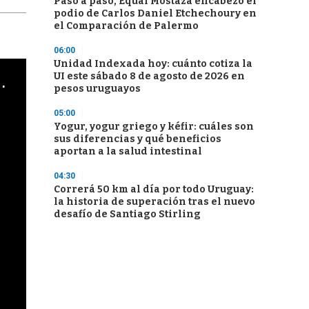
Paso a paso, Equal Mostaza encabezó el
podio de Carlos Daniel Etchechoury en
el Comparación de Palermo
06:00
Unidad Indexada hoy: cuánto cotiza la
UI este sábado 8 de agosto de 2026 en
cha argentino en "Subrayado"
pesos uruguayos
05:00
Yogur, yogur griego y kéfir: cuáles son
sus diferencias y qué beneficios
aportan a la salud intestinal
04:30
Correrá 50 km al día por todo Uruguay:
la historia de superación tras el nuevo
desafío de Santiago Stirling