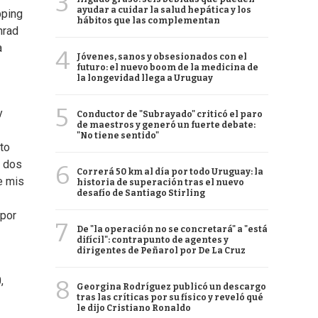
3
ayudar a cuidar la salud hepática y los
pping
hábitos que las complementan
nrad
a
4
Jóvenes, sanos y obsesionados con el
futuro: el nuevo boom de la medicina de
la longevidad llega a Uruguay
5
y
Conductor de "Subrayado" criticó el paro
de maestros y generó un fuerte debate:
"No tiene sentido"
to
n dos
6
Correrá 50 km al día por todo Uruguay: la
e mis
historia de superación tras el nuevo
desafío de Santiago Stirling
 por
7
De "la operación no se concretará" a "está
difícil": contrapunto de agentes y
dirigentes de Peñarol por De La Cruz
,
8
Georgina Rodríguez publicó un descargo
tras las críticas por su físico y reveló qué
le dijo Cristiano Ronaldo