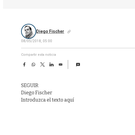
Diego Fischer
08/05/2018, 05:00
Compartir esta noticia
F
W
T
L
E
a
h
w
i
m
c
a
i
n
a
e
t
t
k
i
SEGUIR
b
s
t
e
l
o
A
e
d
Diego Fischer
o
p
r
I
Introduzca el texto aquí
k
p
n