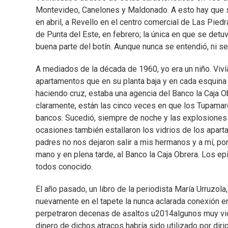
Montevideo, Canelones y Maldonado. A esto hay que su
en abril, a Revello en el centro comercial de Las Pied
de Punta del Este, en febrero; la única en que se detu
buena parte del botín. Aunque nunca se entendió, ni s
A mediados de la década de 1960, yo era un niño. Vivía
apartamentos que en su planta baja y en cada esquina 
haciendo cruz, estaba una agencia del Banco la Caja 
claramente, están las cinco veces en que los Tupamaro
bancos. Sucedió, siempre de noche y las explosiones ha
ocasiones también estallaron los vidrios de los apar
padres no nos dejaron salir a mis hermanos y a mí, p
mano y en plena tarde, al Banco la Caja Obrera. Los ep
todos conocido.
El año pasado, un libro de la periodista María Urruzol
nuevamente en el tapete la nunca aclarada conexión e
perpetraron decenas de asaltos u2014algunos muy viol
dinero de dichos atracos habría sido utilizado por di