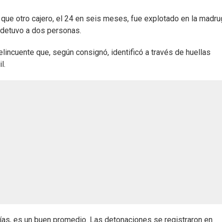
 que otro cajero, el 24 en seis meses, fue explotado en la madru
e detuvo a dos personas.
elincuente que, según consignó, identificó a través de huellas
l.
días, es un buen promedio. Las detonaciones se registraron en