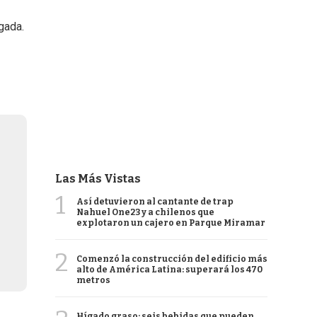
gada.
Las Más Vistas
1
Así detuvieron al cantante de trap
Nahuel One23 y a chilenos que
explotaron un cajero en Parque Miramar
2
Comenzó la construcción del edificio más
alto de América Latina: superará los 470
metros
Hígado graso: seis bebidas que pueden