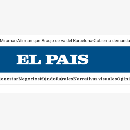
 Miramar
Afirman que Araujo se va del Barcelona
Gobierno demanda
ienestar
Negocios
Mundo
Rurales
Narrativas visuales
Opin