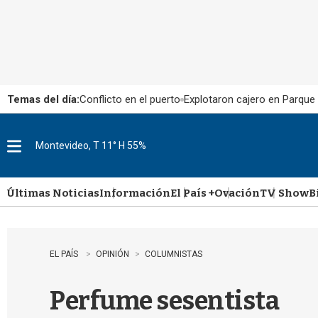
Temas del día:
Conflicto en el puerto
Explotaron cajero en Parque
Montevideo, T 11° H 55%
M
e
n
u
Últimas Noticias
Información
El País +
Ovación
TV Show
B
EL PAÍS
OPINIÓN
COLUMNISTAS
Perfume sesentista