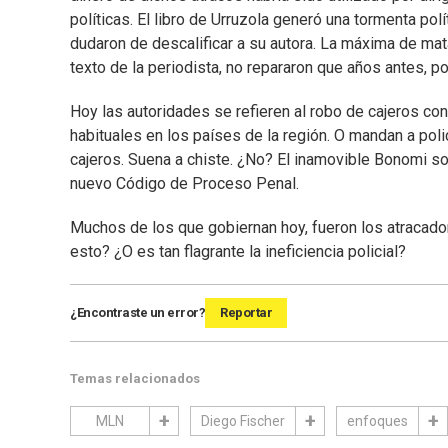
políticas. El libro de Urruzola generó una tormenta polí
dudaron de descalificar a su autora. La máxima de mata
texto de la periodista, no repararon que años antes, p
Hoy las autoridades se refieren al robo de cajeros co
habituales en los países de la región. O mandan a pol
cajeros. Suena a chiste. ¿No? El inamovible Bonomi so
nuevo Código de Proceso Penal.
Muchos de los que gobiernan hoy, fueron los atracador
esto? ¿O es tan flagrante la ineficiencia policial?
¿Encontraste un error?
Reportar
Temas relacionados
MLN
Diego Fischer
enfoques