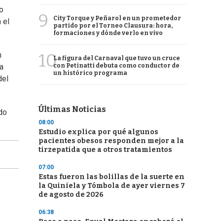
no
9
City Torque y Peñarol en un prometedor
 el
partido por el Torneo Clausura: hora,
formaciones y dónde verlo en vivo
10
n
La figura del Carnaval que tuvo un cruce
con Petinatti debuta como conductor de
a
un histórico programa
del
Últimas Noticias
do
08:00
Estudio explica por qué algunos
pacientes obesos responden mejor a la
tirzepatida que a otros tratamientos
07:00
Estas fueron las bolillas de la suerte en
la Quiniela y Tómbola de ayer viernes 7
de agosto de 2026
06:38