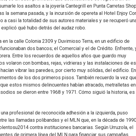
marle los asaltos a la joyería Cantegrill en Punta Carretas Sho
ras la semana pasada, y la incursión de opereta al Hotel Enjoy Co
vo a casi la totalidad de sus autores materiales y se recuperó un
e explicó qué hubo detrás del audaz robo.
 en la calle Colonia 2309 y Duvimioso Terra, en un edificio de
funcionaban dos bancos; el Comercial y el de Crédito. Enfrente, 
Obrera. Entre los recuerdos de aquellos años que guardo muy
s volaron con bombas, rejas, vidrieras y las instalaciones de es
cían vibrar las paredes, por cierto muy sólidas, del edificio. E
tamentos de los dos primeros pisos. También recuerdo la vez qu
orque estos mismos delincuentes habían atracado, metralletas en
isodios se dieron entre 1968 y 1971. Cómo siguió la historia, es
a, una profesional de reconocida adhesión a la izquierda, puso
ntre las llamadas polibandas y el MLN que, en la década de 1990
entosu2014 contra instituciones bancarias. Según Urruzola, el
rigentes de primera línea del MLN para financiar sus campañas