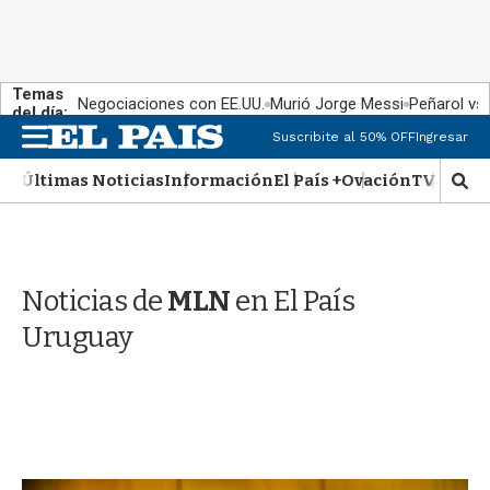
Temas
Negociaciones con EE.UU.
Murió Jorge Messi
Peñarol vs
del día:
M
Suscribite al 50% OFF
Ingresar
e
n
Últimas Noticias
Información
El País +
Ovación
TV Show
M
u
o
s
t
r
Noticias de
MLN
en El País
a
r
Uruguay
b
�
s
q
u
e
d