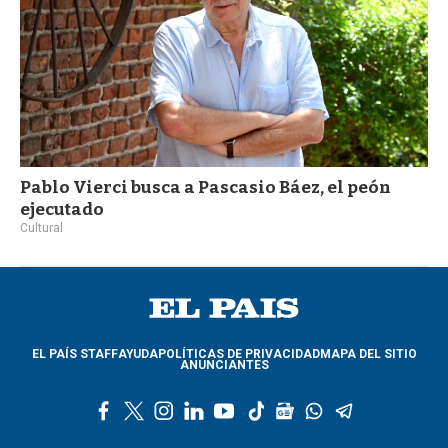
Pablo Vierci busca a Pascasio Báez, el peón
ejecutado
Cultural
EL PAÍS STAFF
AYUDA
POLÍTICAS DE PRIVACIDAD
MAPA DEL SITIO
ANUNCIANTES
f
t
i
l
y
t
g
w
t
a
w
n
i
o
i
o
h
e