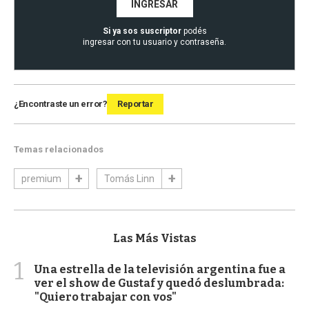
INGRESAR
Si ya sos suscriptor
podés
ingresar con tu usuario y contraseña.
¿Encontraste un error?
Reportar
Temas relacionados
premium
Tomás Linn
Las Más Vistas
1
Una estrella de la televisión argentina fue a
ver el show de Gustaf y quedó deslumbrada:
"Quiero trabajar con vos"