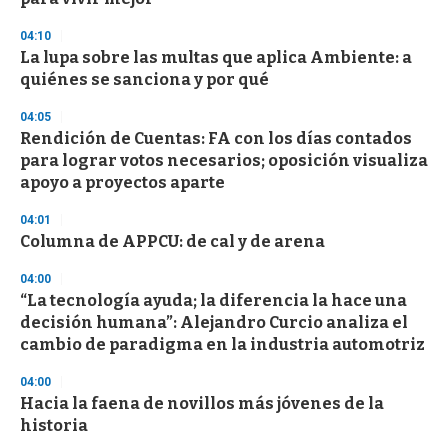
3
3
s
04:10
e
La lupa sobre las multas que aplica Ambiente: a
c
quiénes se sanciona y por qué
o
n
d
04:05
s
Rendición de Cuentas: FA con los días contados
para lograr votos necesarios; oposición visualiza
apoyo a proyectos aparte
04:01
Columna de APPCU: de cal y de arena
04:00
“La tecnología ayuda; la diferencia la hace una
decisión humana”: Alejandro Curcio analiza el
cambio de paradigma en la industria automotriz
04:00
Hacia la faena de novillos más jóvenes de la
historia