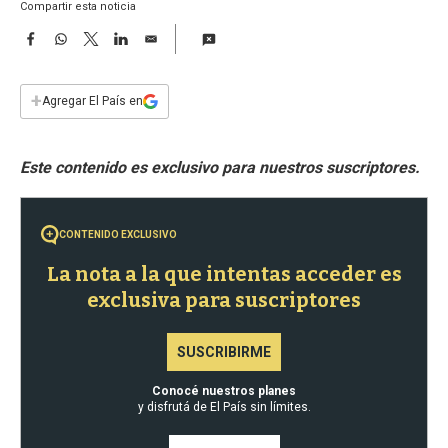
a
Compartir esta noticia
F
W
T
L
E
a
h
w
i
m
c
a
i
n
a
e
t
t
k
i
+
Agregar El País en
b
s
t
e
l
o
A
e
d
o
p
r
I
k
p
n
CONTENIDO EXCLUSIVO
La nota a la que intentas acceder es
exclusiva para suscriptores
SUSCRIBIRME
Conocé nuestros planes
y disfrutá de El País sin límites.