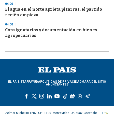
04:00
El agua en el norte aprieta pizarras; el partido
recién empieza
04:00
Consignatarios y documentación en bienes
agropecuarios
EL PAÍS STAFF
AYUDA
POLÍTICAS DE PRIVACIDAD
MAPA DEL SITIO
ANUNCIANTES
f
t
i
l
y
t
g
w
t
a
w
n
i
o
i
o
h
e
c
i
s
n
u
k
o
a
l
e
t
t
k
t
t
g
t
e
Zelmar Michelini 1287, CP.11100, Montevideo, Uruguay. Copyright