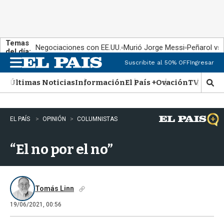
Temas
Negociaciones con EE.UU.
Murió Jorge Messi
Peñarol vs
del día:
Suscribite al 50% OFF
Ingresar
M
e
Últimas Noticias
Información
El País +
Ovación
TV Show
n
M
u
o
s
t
EL PAÍS
OPINIÓN
COLUMNISTAS
r
a
“El no por el no”
r
b
�
s
q
Tomás Linn
u
19/06/2021, 00:56
e
d