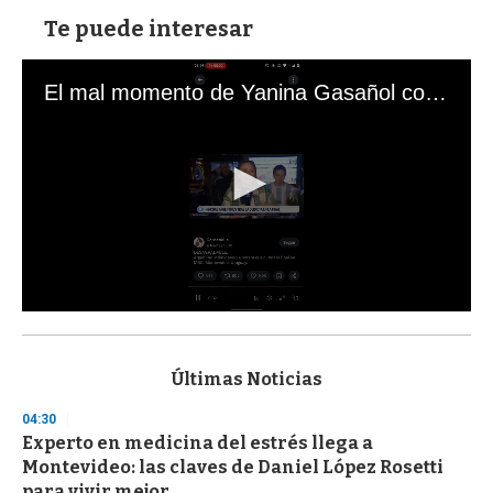
Te puede interesar
El mal momento de Yanina Gasañol con un hincha argentino en "Subrayado"
0
s
e
c
Últimas Noticias
o
n
04:30
d
Experto en medicina del estrés llega a
s
o
Montevideo: las claves de Daniel López Rosetti
f
para vivir mejor