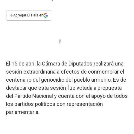
a
h
w
i
m
a
c
a
i
n
a
e
t
t
k
i
+
Agregar El País en
b
s
t
e
l
o
A
e
d
o
p
r
I
k
p
n
El 15 de abril la Cámara de Diputados realizará una
sesión extraordinaria a efectos de conmemorar el
centenario del genocidio del pueblo armenio. Es de
destacar que esta sesión fue votada a propuesta
del Partido Nacional y cuenta con el apoyo de todos
los partidos políticos con representación
parlamentaria.