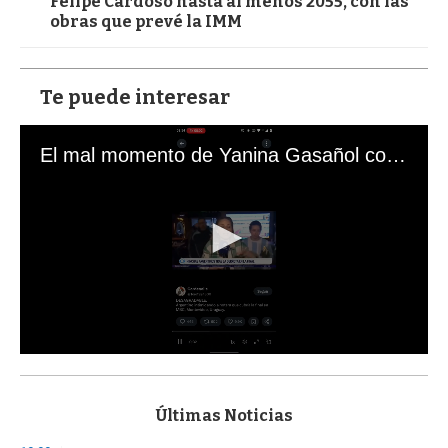
Felipe Cardoso hasta al menos 2055, con las
obras que prevé la IMM
Te puede interesar
El mal momento de Yanina Gasañol con un hincha argentino en "Subrayado"
0
s
e
c
Últimas Noticias
o
n