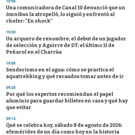
10:00
d
Una comunicadora de Canal 10 denunció que un
s
o
ómnibus la atropelló, lo siguió y enfrentó al
f
chofer: "En shock"
3
3
s
10:00
e
Un arquero de renombre, el debut de un jugador
c
de selección y Aguirre de DT: el último 11 de
o
n
Peñarol en el Charrúa
d
s
10:00
Senderismo en el agua: cómo se practica el
aquatrekking y qué recaudos tomar antes de ir
09:25
Por qué los expertos recomiendan el papel
aluminio para guardar billetes en casa y qué hay
que evitar
09:13
Qué se celebra hoy, sábado 8 de agosto de 2026:
efemérides de un día como hoy en la historia