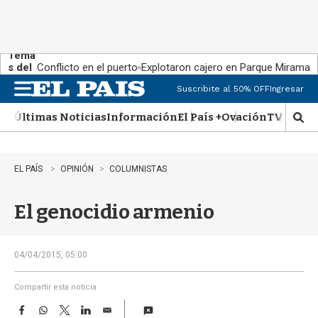
Tema
s del
Conflicto en el puerto
Explotaron cajero en Parque Miramar
día:
Suscribite al 50% OFF
Ingresar
M
e
Últimas Noticias
Información
El País +
Ovación
TV Show
n
M
u
o
s
t
EL PAÍS
OPINIÓN
COLUMNISTAS
r
a
El genocidio armenio
r
b
�
s
04/04/2015, 05:00
q
u
Compartir esta noticia
e
F
W
T
L
E
d