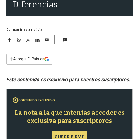
a
Diferencias
Compartir esta noticia
F
W
T
L
E
a
h
w
i
m
c
a
i
n
a
e
t
t
k
i
+
Agregar El País en
b
s
t
e
l
o
A
e
d
o
p
r
I
k
p
n
CONTENIDO EXCLUSIVO
La nota a la que intentas acceder es
exclusiva para suscriptores
SUSCRIBIRME