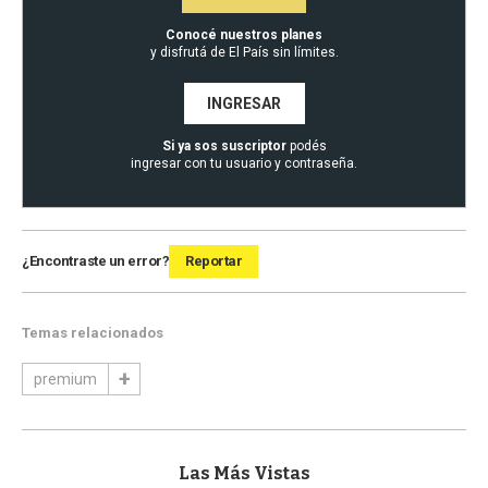
Conocé nuestros planes
y disfrutá de El País sin límites.
INGRESAR
Si ya sos suscriptor
podés
ingresar con tu usuario y contraseña.
¿Encontraste un error?
Reportar
Temas relacionados
premium
Las Más Vistas