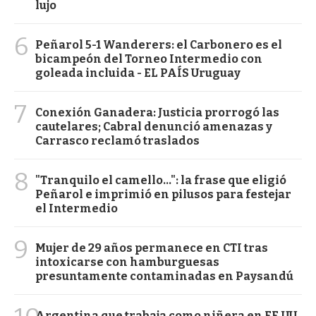
lujo
6
Peñarol 5-1 Wanderers: el Carbonero es el
bicampeón del Torneo Intermedio con
goleada incluida - EL PAÍS Uruguay
7
Conexión Ganadera: Justicia prorrogó las
cautelares; Cabral denunció amenazas y
Carrasco reclamó traslados
8
"Tranquilo el camello...": la frase que eligió
Peñarol e imprimió en pilusos para festejar
el Intermedio
9
Mujer de 29 años permanece en CTI tras
intoxicarse con hamburguesas
presuntamente contaminadas en Paysandú
Argentina que trabaja como niñera en EE.UU.