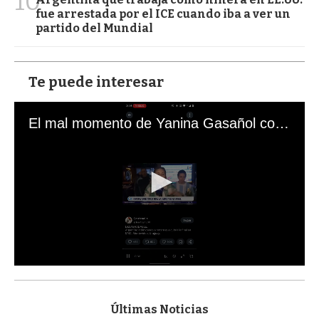
10
fue arrestada por el ICE cuando iba a ver un
partido del Mundial
Te puede interesar
El mal momento de Yanina Gasañol con un hincha argentino en "Subrayado"
0
s
e
c
Últimas Noticias
o