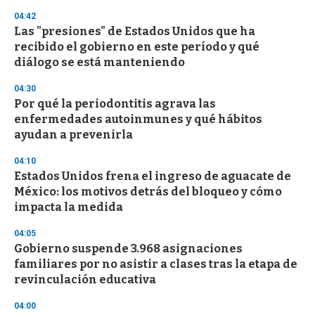
n
04:42
d
Las "presiones" de Estados Unidos que ha
s
o
recibido el gobierno en este período y qué
f
diálogo se está manteniendo
3
3
s
04:30
e
Por qué la periodontitis agrava las
c
enfermedades autoinmunes y qué hábitos
o
n
ayudan a prevenirla
d
s
04:10
Estados Unidos frena el ingreso de aguacate de
México: los motivos detrás del bloqueo y cómo
impacta la medida
04:05
Gobierno suspende 3.968 asignaciones
familiares por no asistir a clases tras la etapa de
revinculación educativa
04:00