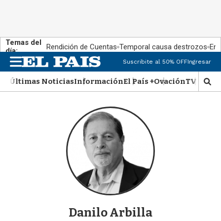
Temas del
Rendición de Cuentas
Temporal causa destrozos
En 
día:
M
Suscribite al 50% OFF
Ingresar
e
n
Últimas Noticias
Información
El País +
Ovación
TV Show
M
u
o
s
t
r
a
r
b
�
s
q
u
e
Danilo Arbilla
d