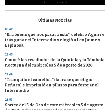
0
s
e
c
Últimas Noticias
o
n
00:42
d
"Era bueno que nos pasara esto", celebró Aguirre
s
o
tras ganar el Intermedio y elogió a Leo Jaime y
f
Espinosa
3
3
s
23:45
e
Conocé los resultados de la Quiniela y la Tómbola
c
nocturna del miércoles 5 de agosto de 2026
o
n
d
22:49
s
"Tranquilo el camello...": la frase que eligió
Peñarol e imprimió en pilusos para festejar el
Intermedio
21:53
Sorteo del 5 de Oro de este miércoles 5 de agosto