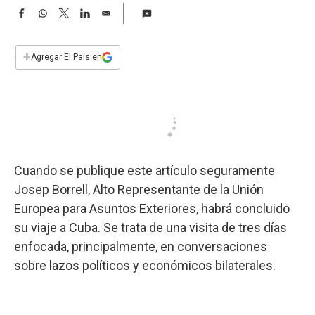
a
F
W
T
L
E
a
h
w
i
m
c
a
i
n
a
e
t
t
k
i
+
Agregar El País en
b
s
t
e
l
o
A
e
d
o
p
r
I
k
p
n
Cuando se publique este artículo seguramente
Josep Borrell, Alto Representante de la Unión
Europea para Asuntos Exteriores, habrá concluido
su viaje a Cuba. Se trata de una visita de tres días
enfocada, principalmente, en conversaciones
sobre lazos políticos y económicos bilaterales.