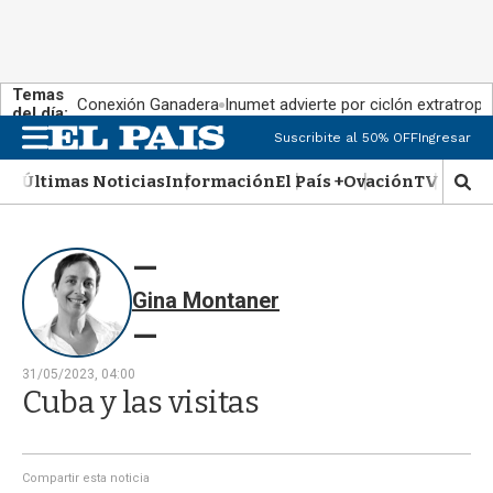
Temas
Conexión Ganadera
Inumet advierte por ciclón extratropi
del día:
Suscribite al 50% OFF
Ingresar
M
e
Últimas Noticias
Información
El País +
Ovación
TV Show
n
M
u
o
s
t
r
Gina Montaner
a
r
b
�
31/05/2023, 04:00
s
Cuba y las visitas
q
u
e
d
Compartir esta noticia