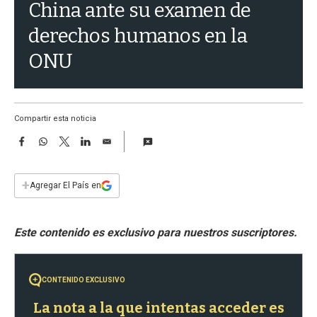
a
China ante su examen de
derechos humanos en la
ONU
Compartir esta noticia
F
W
T
L
E
a
h
w
i
m
c
a
i
n
a
e
t
t
k
i
+
Agregar El País en
b
s
t
e
l
o
A
e
d
o
p
r
I
k
p
n
CONTENIDO EXCLUSIVO
La nota a la que intentas acceder es