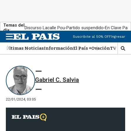
Temas del
Discurso Lacalle Pou
Partido suspendido
En Clave País
día:
Suscribite al 50% OFF
Ingresar
M
e
Últimas Noticias
Información
El País +
Ovación
TV Show
n
M
u
o
s
t
r
Gabriel C. Salvia
a
r
b
�
22/01/2024, 03:05
s
q
u
e
d