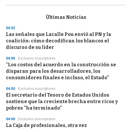
0
s
e
c
Últimas Noticias
o
n
04:02
d
Las señales que Lacalle Pou envió al PN y la
s
o
coalición: cómo decodifican los blancos el
f
discurso de su líder
3
3
s
04:00
Exclusivo suscriptores
e
"Los costos del acuerdo en la construcción se
c
disparan para los desarrolladores, los
o
n
consumidores finales e incluso, el Estado"
d
s
04:00
Exclusivo suscriptores
El secretario del Tesoro de Estados Unidos
sostiene que la creciente brecha entre ricos y
pobres "ha terminado"
04:00
Exclusivo suscriptores
La Caja de profesionales, otra vez