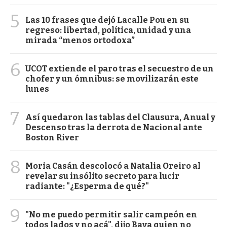
5
Las 10 frases que dejó Lacalle Pou en su
regreso: libertad, política, unidad y una
mirada “menos ortodoxa”
6
UCOT extiende el paro tras el secuestro de un
chofer y un ómnibus: se movilizarán este
lunes
7
Así quedaron las tablas del Clausura, Anual y
Descenso tras la derrota de Nacional ante
Boston River
8
Moria Casán descolocó a Natalia Oreiro al
revelar su insólito secreto para lucir
radiante: "¿Esperma de qué?"
9
"No me puedo permitir salir campeón en
todos lados y no acá", dijo Bava quien no