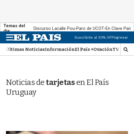
Temas del
Discurso Lacalle Pou
Paro de UCOT
En Clave País
día:
M
Suscribite al 50% OFF
Ingresar
e
n
Últimas Noticias
Información
El País +
Ovación
TV Show
M
u
o
s
t
r
Noticias de
tarjetas
en El País
a
r
Uruguay
b
�
s
q
u
e
d