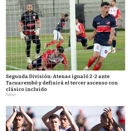
a
Segunda División: Atenas igualó 2-2 ante
Tacuarembó y definirá el tercer ascenso con
clásico incluido
Fútbol