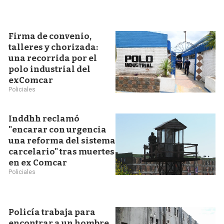
Firma de convenio,
talleres y chorizada:
una recorrida por el
polo industrial del
exComcar
Policiales
Inddhh reclamó
"encarar con urgencia
una reforma del sistema
carcelario" tras muertes
en ex Comcar
Policiales
Policía trabaja para
encontrar a un hombre