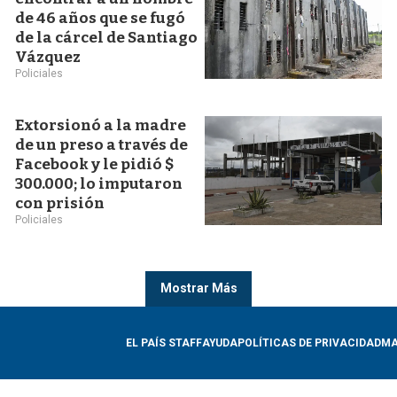
de 46 años que se fugó
de la cárcel de Santiago
Vázquez
Policiales
Extorsionó a la madre
de un preso a través de
Facebook y le pidió $
300.000; lo imputaron
con prisión
Policiales
Mostrar Más
EL PAÍS STAFF
AYUDA
POLÍTICAS DE PRIVACIDAD
MA