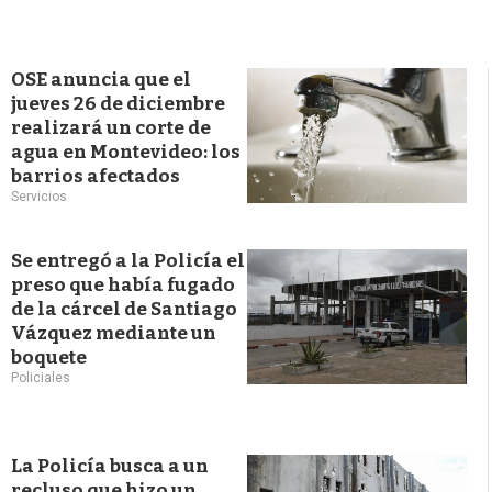
OSE anuncia que el
jueves 26 de diciembre
realizará un corte de
agua en Montevideo: los
barrios afectados
Servicios
Se entregó a la Policía el
preso que había fugado
de la cárcel de Santiago
Vázquez mediante un
boquete
Policiales
La Policía busca a un
recluso que hizo un