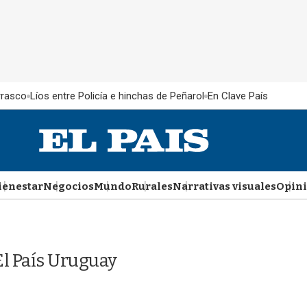
rrasco
Líos entre Policía e hinchas de Peñarol
En Clave País
ienestar
Negocios
Mundo
Rurales
Narrativas visuales
Opin
l País Uruguay