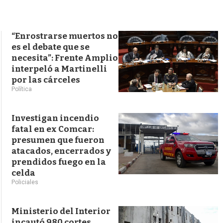
s
q
u
e
“Enrostrarse muertos no
d
es el debate que se
a
necesita”: Frente Amplio
interpeló a Martinelli
por las cárceles
Política
Investigan incendio
fatal en ex Comcar:
presumen que fueron
atacados, encerrados y
prendidos fuego en la
celda
Policiales
Ministerio del Interior
incautó 980 cortes