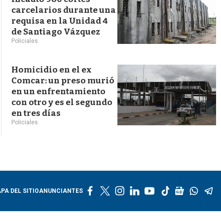
carcelarios durante una
requisa en la Unidad 4
de Santiago Vázquez
Policiales
Homicidio en el ex
Comcar: un preso murió
en un enfrentamiento
con otro y es el segundo
en tres días
Policiales
f
t
i
l
y
t
g
w
t
PA DEL SITIO
ANUNCIANTES
a
w
n
i
o
i
o
h
e
c
i
s
n
u
k
o
a
l
e
t
t
k
t
t
g
t
e