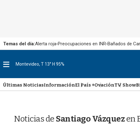
Temas del día:
Alerta roja
Preocupaciones en INR
Bañados de Ca
M
Montevideo, T 13° H 95%
e
n
u
Últimas Noticias
Información
El País +
Ovación
TV Show
B
Noticias de
Santiago Vázquez
en E