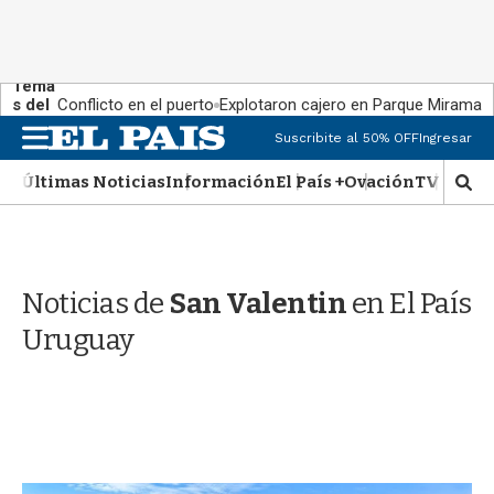
Tema
s del
Conflicto en el puerto
Explotaron cajero en Parque Miramar
día:
M
Suscribite al 50% OFF
Ingresar
e
n
Últimas Noticias
Información
El País +
Ovación
TV Show
M
u
o
s
t
r
Noticias de
San Valentin
en El País
a
r
Uruguay
b
�
s
q
u
e
d