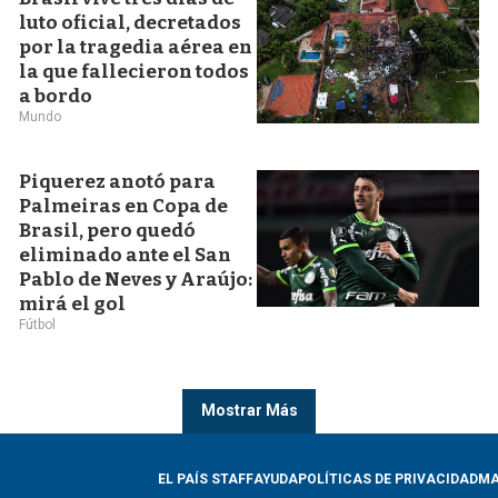
luto oficial, decretados
por la tragedia aérea en
la que fallecieron todos
a bordo
Mundo
Piquerez anotó para
Palmeiras en Copa de
Brasil, pero quedó
eliminado ante el San
Pablo de Neves y Araújo:
mirá el gol
Fútbol
Mostrar Más
EL PAÍS STAFF
AYUDA
POLÍTICAS DE PRIVACIDAD
MA