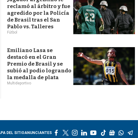
reclamó al árbitro y fue
agredido por la Policía
de Brasil tras el San
Pablo vs. Talleres
Fútbol
Emiliano Lasa se
destacó en el Gran
Premio de Brasil y se
subió al podio logrando
la medalla de plata
Multideportivo
f
t
i
l
y
t
g
w
t
PA DEL SITIO
ANUNCIANTES