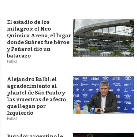
s
q
u
e
El estadio de los
d
milagros: el Neo
a
Química Arena, el lugar
donde Suárez fue héroe
y Peñarol dio un
batacazo
Fútbol
Alejandro Balbi: el
agradecimiento al
plantel de São Paulo y
las muestras de afecto
que llegan por
Izquierdo
Fútbol
Jugador argentino le