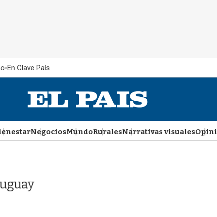
ño
En Clave País
ienestar
Negocios
Mundo
Rurales
Narrativas visuales
Opin
ruguay