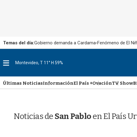
Temas del día:
Gobierno demanda a Cardama
Fenómeno de El Ni
M
Montevideo, T 11° H 59%
e
n
u
Últimas Noticias
Información
El País +
Ovación
TV Show
B
Noticias de
San Pablo
en El País U