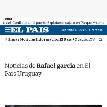
Tema
s del
Conflicto en el puerto
Explotaron cajero en Parque Miramar
día:
M
Suscribite al 50% OFF
Ingresar
e
n
Últimas Noticias
Información
El País +
Ovación
TV Show
M
u
o
s
t
r
Noticias de
Rafael garcía
en El
a
r
País Uruguay
b
�
s
q
u
e
d