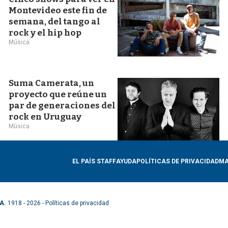
Montevideo este fin de
semana, del tango al
rock y el hip hop
Música
Suma Camerata, un
proyecto que reúne un
par de generaciones del
rock en Uruguay
Música
EL PAÍS STAFF
AYUDA
POLÍTICAS DE PRIVACIDAD
MA
A.
1918 - 2026 -
Políticas de privacidad