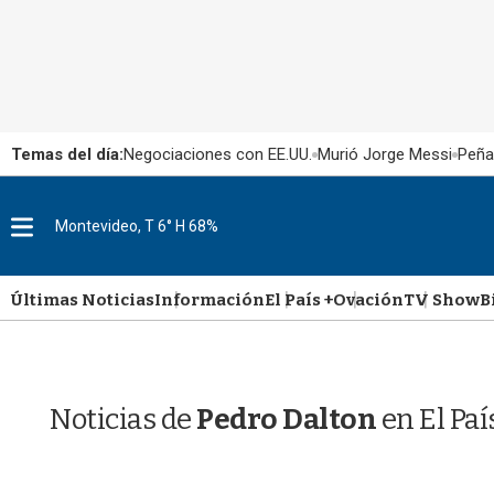
Temas del día:
Negociaciones con EE.UU.
Murió Jorge Messi
Peña
M
Montevideo, T 6° H 68%
e
n
u
Últimas Noticias
Información
El País +
Ovación
TV Show
B
Noticias de
Pedro Dalton
en El Pa