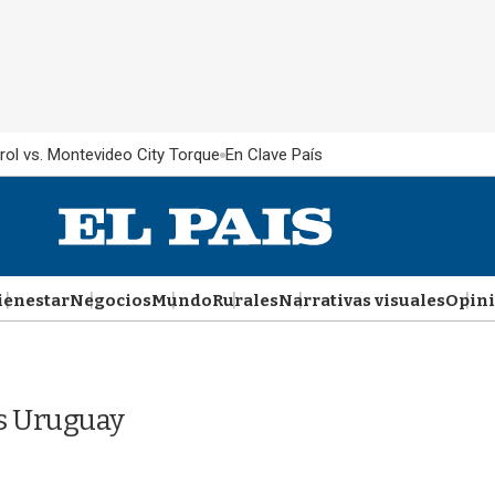
rol vs. Montevideo City Torque
En Clave País
ienestar
Negocios
Mundo
Rurales
Narrativas visuales
Opin
ís Uruguay