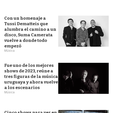
Con un homenaje a
Tussi Dematteis que
alumbra el camino a un
disco, Suma Camerata
vuelve a donde todo
empezó
Música
Fue uno de los mejores
shows de 2023, reúne a
tres figuras de la música
uruguaya y ahora vuelve
a los escenarios
Música
Cinco shows para ver en