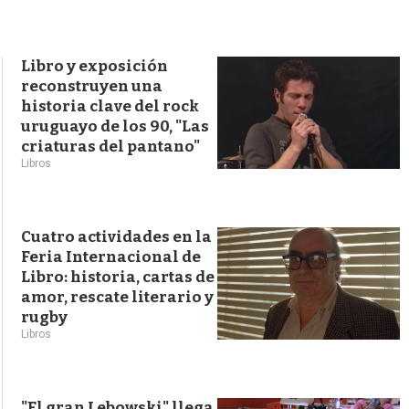
s
q
u
e
Libro y exposición
d
reconstruyen una
a
historia clave del rock
uruguayo de los 90, "Las
criaturas del pantano"
Libros
Cuatro actividades en la
Feria Internacional de
Libro: historia, cartas de
amor, rescate literario y
rugby
Libros
"El gran Lebowski" llega