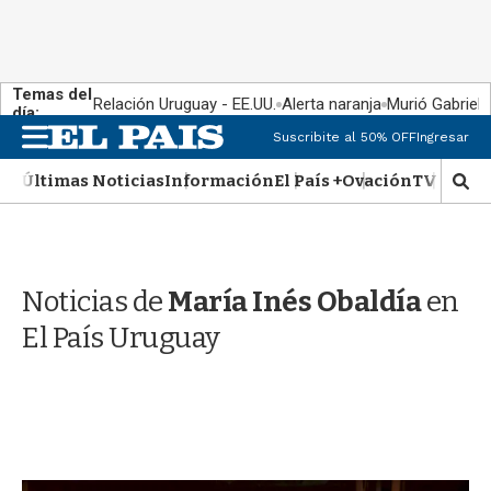
Temas del
Relación Uruguay - EE.UU.
Alerta naranja
Murió Gabriel 
día:
M
Suscribite al 50% OFF
Ingresar
e
n
Últimas Noticias
Información
El País +
Ovación
TV Show
M
u
o
s
t
r
Noticias de
María Inés Obaldía
en
a
r
El País Uruguay
b
�
s
q
u
e
d