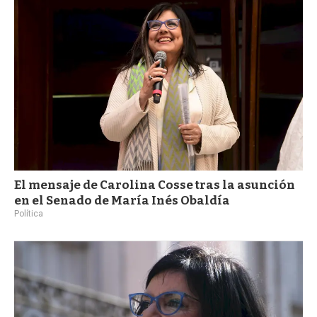
a
El mensaje de Carolina Cosse tras la asunción
en el Senado de María Inés Obaldía
Política