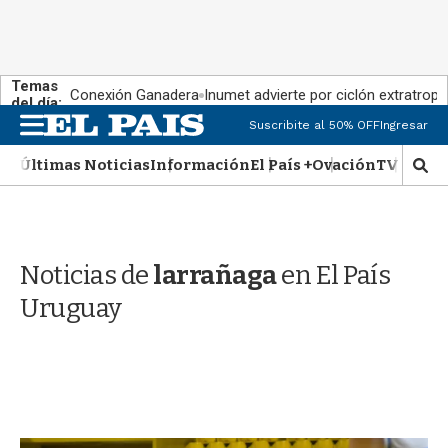
Temas
Conexión Ganadera
Inumet advierte por ciclón extratropi
del día:
M
Suscribite al 50% OFF
Ingresar
e
n
Últimas Noticias
Información
El País +
Ovación
TV Show
M
u
o
s
t
r
Noticias de
larrañaga
en El País
a
r
Uruguay
b
�
s
q
u
e
d