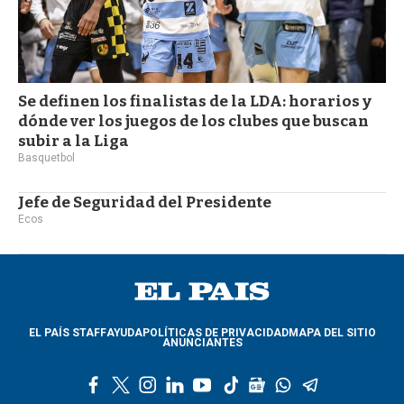
Se definen los finalistas de la LDA: horarios y
dónde ver los juegos de los clubes que buscan
subir a la Liga
Basquetbol
Jefe de Seguridad del Presidente
Ecos
EL PAÍS STAFF
AYUDA
POLÍTICAS DE PRIVACIDAD
MAPA DEL SITIO
ANUNCIANTES
f
t
i
l
y
t
g
w
t
a
w
n
i
o
i
o
h
e