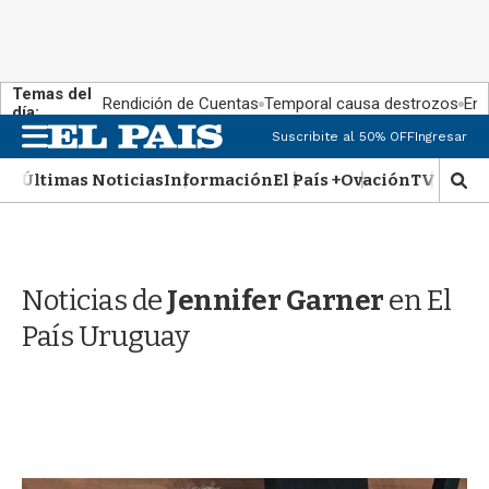
Temas del
Rendición de Cuentas
Temporal causa destrozos
En 
día:
M
Suscribite al 50% OFF
Ingresar
e
n
Últimas Noticias
Información
El País +
Ovación
TV Show
M
u
o
s
t
r
Noticias de
Jennifer Garner
en El
a
r
País Uruguay
b
�
s
q
u
e
d