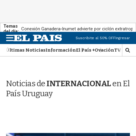
Temas
Conexión Ganadera
Inumet advierte por ciclón extratropi
del día:
M
Suscribite al 50% OFF
Ingresar
e
n
Últimas Noticias
Información
El País +
Ovación
TV Show
M
u
o
s
t
r
Noticias de
INTERNACIONAL
en El
a
r
País Uruguay
b
�
s
q
u
e
d