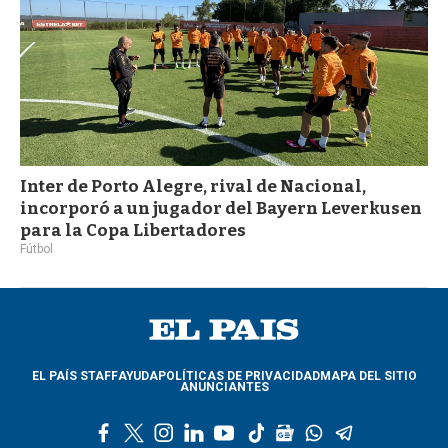
Inter de Porto Alegre, rival de Nacional,
incorporó a un jugador del Bayern Leverkusen
para la Copa Libertadores
Fútbol
EL PAÍS STAFF
AYUDA
POLÍTICAS DE PRIVACIDAD
MAPA DEL SITIO
ANUNCIANTES
f
t
i
l
y
t
g
w
t