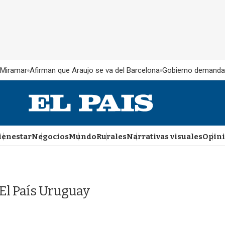
 Miramar
Afirman que Araujo se va del Barcelona
Gobierno demanda
ienestar
Negocios
Mundo
Rurales
Narrativas visuales
Opin
El País Uruguay