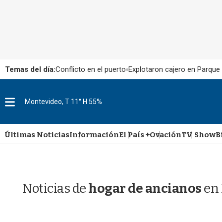
Temas del día:
Conflicto en el puerto
Explotaron cajero en Parque
M
Montevideo, T 11° H 55%
e
n
u
Últimas Noticias
Información
El País +
Ovación
TV Show
B
Noticias de
hogar de ancianos
en 