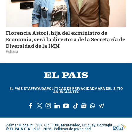
Florencia Astori, hija del exministro de
Economía, será la directora de la Secretaría de
Diversidad de la IMM
Política
EL PAÍS STAFF
AYUDA
POLÍTICAS DE PRIVACIDAD
MAPA DEL SITIO
ANUNCIANTES
f
t
i
l
y
t
g
w
t
a
w
n
i
o
i
o
h
e
c
i
s
n
u
k
o
a
l
e
t
t
k
t
t
g
t
e
Zelmar Michelini 1287, CP.11100, Montevideo, Uruguay. Copyright
b
t
a
e
u
o
l
s
g
®
EL PAIS S.A.
1918 - 2026 -
Políticas de privacidad