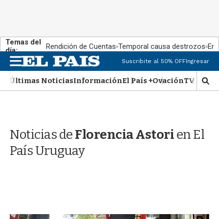
Temas del
Rendición de Cuentas
Temporal causa destrozos
En 
día:
M
Suscribite al 50% OFF
Ingresar
e
n
Últimas Noticias
Información
El País +
Ovación
TV Show
M
u
o
s
t
r
Noticias de
Florencia Astori
en El
a
r
País Uruguay
b
�
s
q
u
e
d