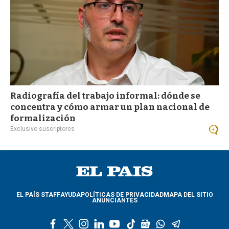
Radiografía del trabajo informal: dónde se
concentra y cómo armar un plan nacional de
formalización
Exclusivo suscriptores
EL PAÍS STAFF
AYUDA
POLÍTICAS DE PRIVACIDAD
MAPA DEL SITIO
ANUNCIANTES
f
t
i
l
y
t
g
w
t