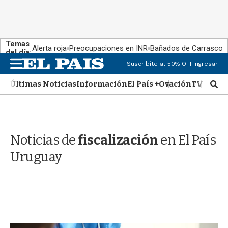
Temas
Alerta roja
Preocupaciones en INR
Bañados de Carrasco
del día:
M
Suscribite al 50% OFF
Ingresar
e
n
Últimas Noticias
Información
El País +
Ovación
TV Show
M
u
o
s
t
r
Noticias de
fiscalización
en El País
a
r
Uruguay
b
�
s
q
u
e
d