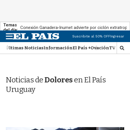
Temas
Conexión Ganadera
Inumet advierte por ciclón extratropi
del día:
M
Suscribite al 50% OFF
Ingresar
e
n
Últimas Noticias
Información
El País +
Ovación
TV Show
M
u
o
s
t
r
Noticias de
Dolores
en El País
a
r
Uruguay
b
�
s
q
u
e
d