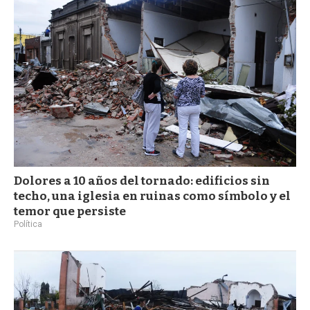
a
Dolores a 10 años del tornado: edificios sin
techo, una iglesia en ruinas como símbolo y el
temor que persiste
Política