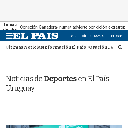
Temas
Conexión Ganadera
Inumet advierte por ciclón extratropi
del día:
M
Suscribite al 50% OFF
Ingresar
e
n
Últimas Noticias
Información
El País +
Ovación
TV Show
M
u
o
s
t
r
Noticias de
Deportes
en El País
a
r
Uruguay
b
�
s
q
u
e
d