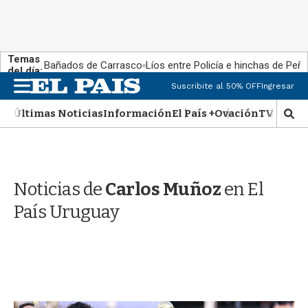
Temas
Bañados de Carrasco
Líos entre Policía e hinchas de Peña
del día:
M
Suscribite al 50% OFF
Ingresar
e
n
Últimas Noticias
Información
El País +
Ovación
TV Show
M
u
o
s
t
r
Noticias de
Carlos Muñoz
en El
a
r
País Uruguay
b
�
s
q
u
e
d