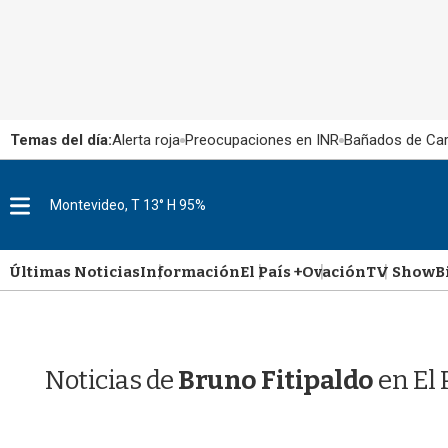
Temas del día:
Alerta roja
Preocupaciones en INR
Bañados de Ca
M
Montevideo, T 13° H 95%
e
n
u
Últimas Noticias
Información
El País +
Ovación
TV Show
B
Noticias de
Bruno Fitipaldo
en El 