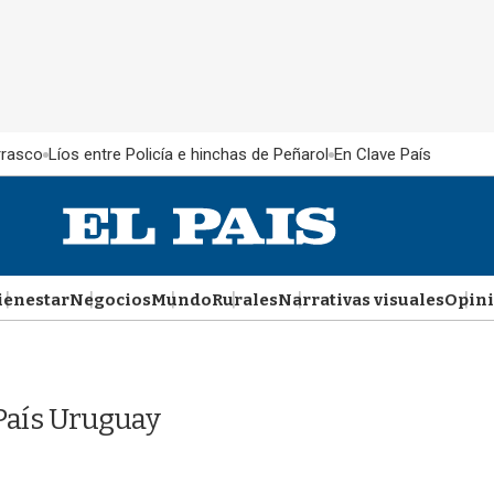
rrasco
Líos entre Policía e hinchas de Peñarol
En Clave País
ienestar
Negocios
Mundo
Rurales
Narrativas visuales
Opin
País Uruguay