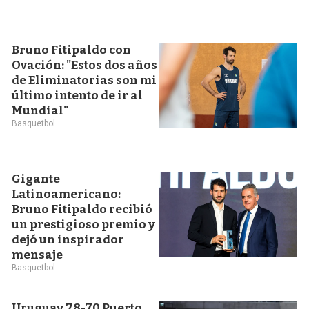
Bruno Fitipaldo con
Ovación: "Estos dos años
de Eliminatorias son mi
último intento de ir al
Mundial"
Basquetbol
Gigante
Latinoamericano:
Bruno Fitipaldo recibió
un prestigioso premio y
dejó un inspirador
mensaje
Basquetbol
Uruguay 78-70 Puerto