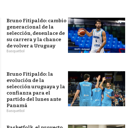
s
q
u
e
Bruno Fitipaldo: cambio
d
generacional de la
a
selección, desenlace de
su carrera y la chance
de volver a Uruguay
Basquetbol
Bruno Fitipaldo: la
evolución de la
selección uruguaya y la
confianza para el
partido del lunes ante
Panamá
Basquetbol
Basketfolk, el proyecto