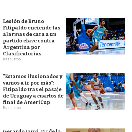
Lesión de Bruno
Fitipaldo enciende las
alarmas de cara a un
partido clave contra
Argentina por
Clasificatorias
Basquetbol
"Estamos ilusionados y
vamos a ir por más":
Fitipaldo tras el pasaje
de Uruguay a cuartos de
final de AmeriCup
Basquetbol
Gerardo Jauri, DT de la