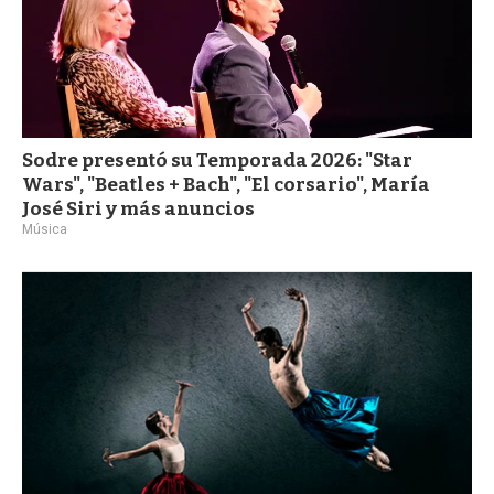
Sodre presentó su Temporada 2026: "Star
Wars", "Beatles + Bach", "El corsario", María
José Siri y más anuncios
Música