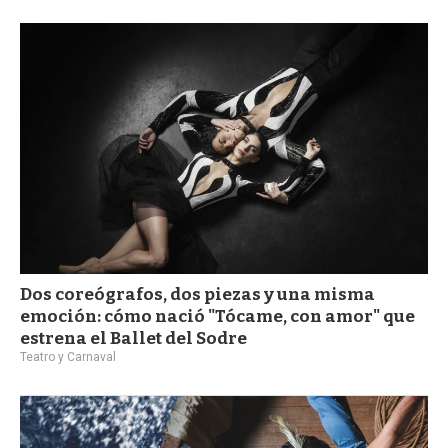
a
Dos coreógrafos, dos piezas y una misma
emoción: cómo nació "Tócame, con amor" que
estrena el Ballet del Sodre
Teatro y Carnaval