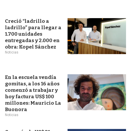
Creció “ladrillo a
ladrillo” para llegar a
1.700 unidades
entregadas y 2.000 en
obra: Kopel Sánchez
Noticias
En la escuela vendía
gomitas, a los 16 años
comenzó a trabajar y
hoy factura US$ 100
millones: Mauricio La
Buonora
Noticias