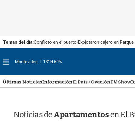
Temas del día:
Conflicto en el puerto
Explotaron cajero en Parque
M
Montevideo, T 13° H 59%
e
n
u
Últimas Noticias
Información
El País +
Ovación
TV Show
B
Noticias de
Apartamentos
en El P