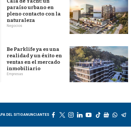
Cala de Yacht: un
paraíso urbano en
pleno contacto con la
naturaleza
Negocios
Be Parklife ya es una
realidad y un éxito en
ventas en el mercado
inmobiliario
Empresas
f
t
i
l
y
t
g
w
t
PA DEL SITIO
ANUNCIANTES
a
w
n
i
o
i
o
h
e
c
i
s
n
u
k
o
a
l