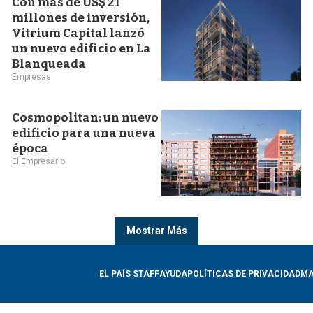
Con más de US$ 21
millones de inversión,
Vitrium Capital lanzó
un nuevo edificio en La
Blanqueada
Empresas
Cosmopolitan: un nuevo
edificio para una nueva
época
El Empresario
Mostrar Más
EL PAÍS STAFF
AYUDA
POLÍTICAS DE PRIVACIDAD
MA