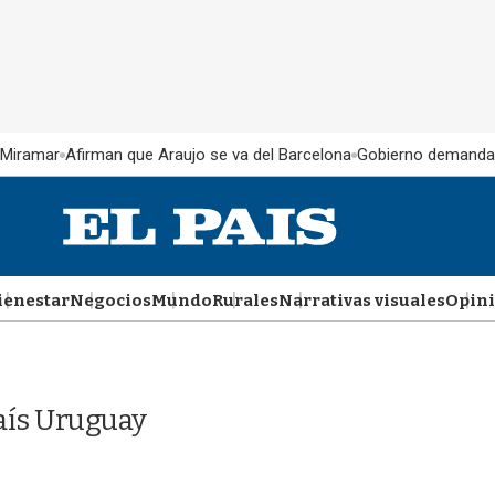
 Miramar
Afirman que Araujo se va del Barcelona
Gobierno demanda
ienestar
Negocios
Mundo
Rurales
Narrativas visuales
Opin
aís Uruguay