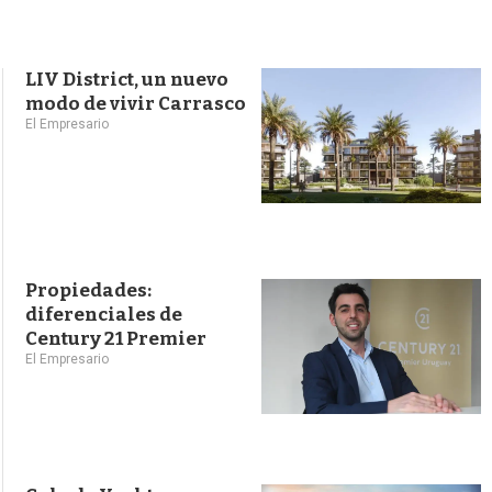
s
q
u
e
LIV District, un nuevo
d
modo de vivir Carrasco
a
El Empresario
Propiedades:
diferenciales de
Century 21 Premier
El Empresario