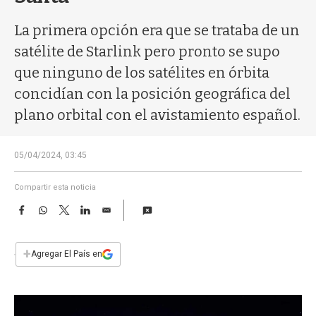
a
La primera opción era que se trataba de un
satélite de Starlink pero pronto se supo
que ninguno de los satélites en órbita
concidían con la posición geográfica del
plano orbital con el avistamiento español.
05/04/2024, 03:45
Compartir esta noticia
F
W
T
L
E
a
h
w
i
m
c
a
i
n
a
e
t
t
k
i
+
Agregar El País en
b
s
t
e
l
o
A
e
d
o
p
r
I
k
p
n