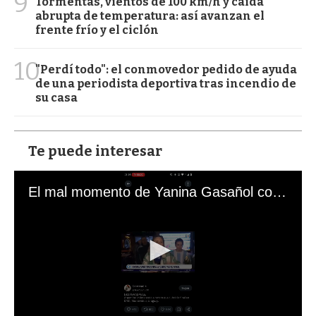
9
Tormentas, vientos de 100 km/h y caída
abrupta de temperatura: así avanzan el
frente frío y el ciclón
10
"Perdí todo": el conmovedor pedido de ayuda
de una periodista deportiva tras incendio de
su casa
Te puede interesar
El mal momento de Yanina Gasañol con un hincha argentino en "Subrayado"