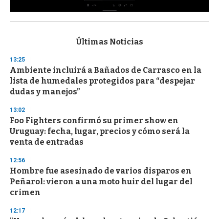
0
s
e
c
Últimas Noticias
o
n
13:25
d
Ambiente incluirá a Bañados de Carrasco en la
s
o
lista de humedales protegidos para “despejar
f
dudas y manejos”
3
3
s
13:02
e
Foo Fighters confirmó su primer show en
c
Uruguay: fecha, lugar, precios y cómo será la
o
n
venta de entradas
d
s
12:56
Hombre fue asesinado de varios disparos en
Peñarol: vieron a una moto huir del lugar del
crimen
12:17