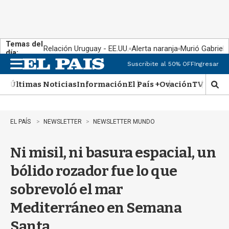
Temas del
Relación Uruguay - EE.UU.
Alerta naranja
Murió Gabriel 
día:
Suscribite al 50% OFF
Ingresar
M
e
Últimas Noticias
Información
El País +
Ovación
TV Show
n
M
u
o
s
t
EL PAÍS
NEWSLETTER
NEWSLETTER MUNDO
r
a
Ni misil, ni basura espacial, un
r
b
bólido rozador fue lo que
�
s
sobrevoló el mar
q
u
Mediterráneo en Semana
e
d
Santa