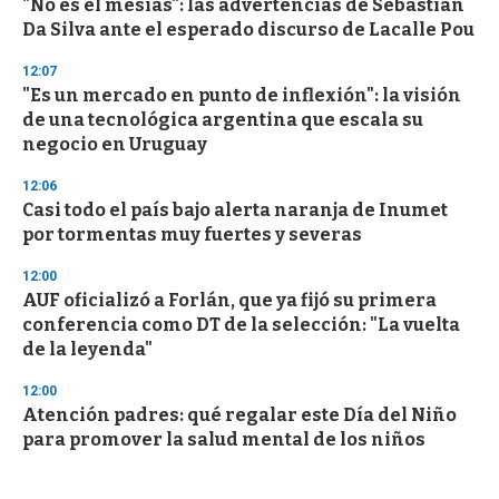
"No es el mesías": las advertencias de Sebastián
Da Silva ante el esperado discurso de Lacalle Pou
12:07
"Es un mercado en punto de inflexión": la visión
de una tecnológica argentina que escala su
negocio en Uruguay
12:06
Casi todo el país bajo alerta naranja de Inumet
por tormentas muy fuertes y severas
12:00
AUF oficializó a Forlán, que ya fijó su primera
conferencia como DT de la selección: "La vuelta
de la leyenda"
12:00
Atención padres: qué regalar este Día del Niño
para promover la salud mental de los niños