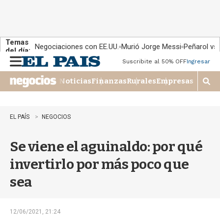
Temas
Negociaciones con EE.UU.
Murió Jorge Messi
Peñarol vs
del día:
Suscribite al 50% OFF
Ingresar
M
e
Noticias
Finanzas
Rurales
Empresas
n
M
u
o
s
t
EL PAÍS
NEGOCIOS
r
a
Se viene el aguinaldo: por qué
r
b
invertirlo por más poco que
�
s
sea
q
u
e
d
12/06/2021, 21:24