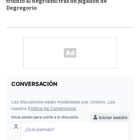
triunfo al negriazul tras un jugadón de
Degregorio