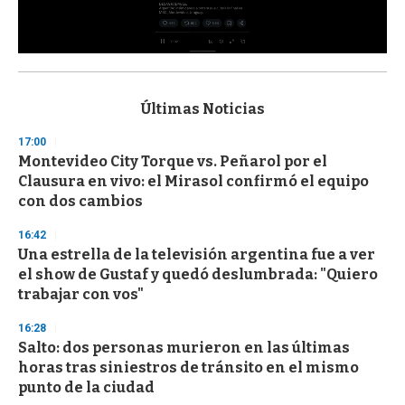
0
s
e
c
Últimas Noticias
o
n
17:00
d
Montevideo City Torque vs. Peñarol por el
s
o
Clausura en vivo: el Mirasol confirmó el equipo
f
con dos cambios
3
3
s
16:42
e
Una estrella de la televisión argentina fue a ver
c
el show de Gustaf y quedó deslumbrada: "Quiero
o
n
trabajar con vos"
d
s
16:28
Salto: dos personas murieron en las últimas
horas tras siniestros de tránsito en el mismo
punto de la ciudad