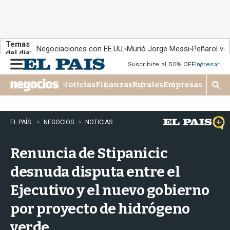
Temas
Negociaciones con EE.UU.
Murió Jorge Messi
Peñarol vs
del día:
Suscribite al 50% OFF
Ingresar
M
e
Noticias
Finanzas
Rurales
Empresas
n
M
u
o
s
t
EL PAÍS
NEGOCIOS
NOTICIAS
r
a
Renuncia de Stipanicic
r
b
desnuda disputa entre el
�
s
Ejecutivo y el nuevo gobierno
q
u
por proyecto de hidrógeno
e
d
verde