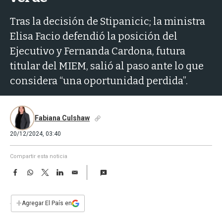
a
Tras la decisión de Stipanicic; la ministra
Elisa Facio defendió la posición del
Ejecutivo y Fernanda Cardona, futura
titular del MIEM, salió al paso ante lo que
considera “una oportunidad perdida”.
Fabiana Culshaw
20/12/2024, 03:40
Compartir esta noticia
F
W
T
L
E
a
h
w
i
m
c
a
i
n
a
e
t
t
k
i
+
Agregar El País en
b
s
t
e
l
o
A
e
d