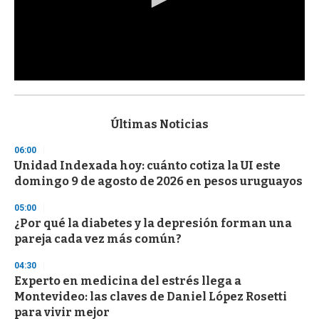
0
s
e
c
Últimas Noticias
o
n
06:00
d
Unidad Indexada hoy: cuánto cotiza la UI este
s
o
domingo 9 de agosto de 2026 en pesos uruguayos
f
3
05:00
3
s
¿Por qué la diabetes y la depresión forman una
e
pareja cada vez más común?
c
o
04:30
n
d
Experto en medicina del estrés llega a
s
Montevideo: las claves de Daniel López Rosetti
para vivir mejor