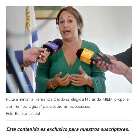
o
p
r
I
k
p
n
Futura ministra: Fernanda Cardona, elegida titular del MIEM, propone
abrir un "paraguas" para estudiar las opciones
Foto: Estefanía Leal