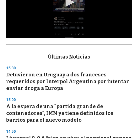
0
s
e
c
Últimas Noticias
o
n
15:30
d
Detuvieron en Uruguay a dos franceses
s
o
requeridos por Interpol Argentina por intentar
f
enviar droga a Europa
3
3
s
15:00
e
A la espera de una "partida grande de
c
contenedores", IMM ya tiene definidos los
o
n
barrios para el nuevo modelo
d
s
14:50