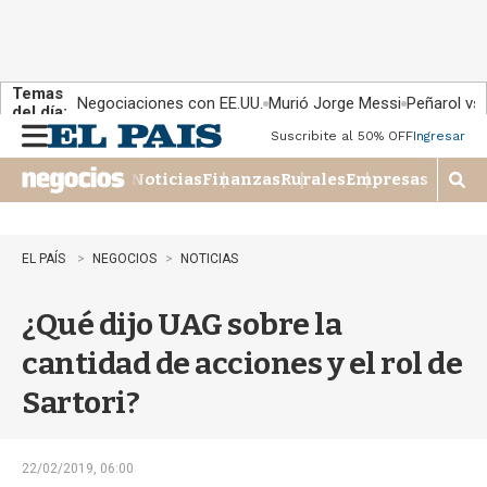
Temas
Negociaciones con EE.UU.
Murió Jorge Messi
Peñarol vs
del día:
Suscribite al 50% OFF
Ingresar
M
e
Noticias
Finanzas
Rurales
Empresas
n
M
u
o
s
t
EL PAÍS
NEGOCIOS
NOTICIAS
r
a
¿Qué dijo UAG sobre la
r
b
cantidad de acciones y el rol de
�
s
Sartori?
q
u
e
d
22/02/2019, 06:00